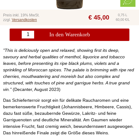
Preis inkl. 19% MwSt.
0,75 L
€
45,00
zzgl.
Versandkosten
60,00 €/L
In den Warenkorb
"This is deliciously open and relaxed, showing first its deep,
savoury and herbal qualities of menthol, liquorice and tobacco
leaves, before presenting its ripe black plums, violets and a
sprinkling of Moroccan spices. The palate is brimming with ripe red
cherries, mouthwatering and moreish but also complex and
structured, with touches of pine and garrigue herbs. A true grand
vin."
(Decanter, August 2023)
Das Schieferterroir sorgt ein für delikate Raucharomen und eine
bemerkenswerte Fruchtigkeit (Johannisbeere, Himbeere, Cassis),
dazu fast süße, bezaubernde Gewürze, Lakritz- und feine
Garriguenoten und deutliche Mineralität. Am Gaumen wieder
intensive Frucht, fast cremig weich, bewundernswert ausgewogen.
Das hinreißende Finale zeigt die Größe dieses Weins.