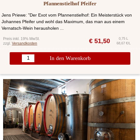
Pfannenstielhof Pfeifer
Jens Priewe: "Der Exot vom Pfannenstielhof: Ein Meis­ter­stück von
Johan­nes Pfei­fer und wohl das Maxi­mum, das man aus einem
Vernatsch-Wein her­aus­ho­len ...
Preis inkl. 19% MwSt.
0,75 L
€
51,50
zzgl.
Versandkosten
68,67 €/L
In den Warenkorb