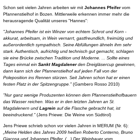
Schon seit vielen Jahren arbeiten wir mit
Johannes Pfeifer
vom
Pfannenstielhof in Bozen. Mittlerweile erkennen immer mehr die
herausragende Qualität unseres "Hannes":
"Johannes Pfeifer ist ein Winzer von echtem Schrot und Korn -
akkurat, arbeitsam, in Wein vernarrt, gastfreundlich, freimütig und
außerordentlich sympathisch. Seine Abfüllungen ähneln ihm sehr
stark. Authentisch, aufrichtig und technisch gut gemacht, schlagen
sie eine Brücke zwischen Tradition und Moderne. ... Sollte eines
Tages einmal ein
Sankt Magdalener
den Dreigläsercup gewinnen,
dann kann sich der Pfannenstielhof auf jeden Fall von der
Poleposition ins Rennen stürzen. Seit Jahren schon hat er einen
festen Platz in der Spitzengruppe."
(Gambero Rosso 2010)
"Nur ganz wenige Produzenten können dem Pfannenstielhofbauern
das Wasser reichen. Was er in den letzten Jahren an St.
Magdalenern und
Lagrein
auf die Flasche gebracht hat, ist
beeindruckend."
(Jens Priewe: Die Weine von Südtirol)
Jens Priewe schrieb schon vor vielen Jahren in MERUM (Nr. 6):
„Meine Helden des Jahres 2009 heißen Roberto Conterno, Bruno
Giacosa und Johannes Pfeifer. (...) Der Weinbauer vom