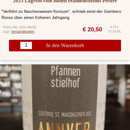
2025 Lagrein vom Boden Pfannenstielhof Pfeifer
"Verführt zu flaschenweisen Konsum", schrieb einst der Gambero
Rosso über einen früheren Jahrgang.
Preis inkl. 19% MwSt.
0,75 L
€
20,50
zzgl.
Versandkosten
27,33 €/L
In den Warenkorb