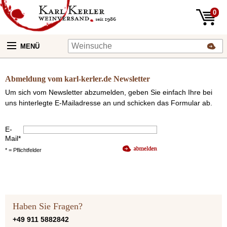
0
MENÜ
Weinversand
Abmeldung vom karl-kerler.de Newsletter
&
Weinhandel
Um sich vom Newsletter abzumelden, geben Sie einfach Ihre bei
uns hinterlegte E-Mailadresse an und schicken das Formular ab.
Weinversand
Unsere
&
Weine:
Weinhandel
E-
Mail*
Weinversand
Weinversand
Unser
Frankreich
* = Pflichtfelder
&
&
Laden:
Weinhandel
Weinhandel
Weinversand
Italien
Newsletter
Weinhandlung
Unsere
&
Weine:
Weinhandel
Haben Sie Fragen?
Weinversand
Aktivieren
Deutschland
Weinproben
Frankreich
+49 911 5882842
Unsere
&