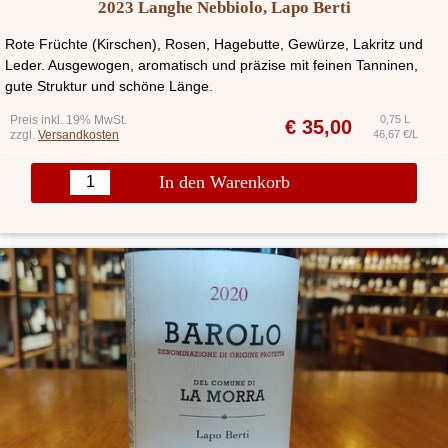
2023 Langhe Nebbiolo, Lapo Berti
Rote Früchte (Kirschen), Rosen, Hagebutte, Gewürze, Lakritz und
Leder. Ausgewogen, aromatisch und präzise mit feinen Tanninen,
gute Struktur und schöne Länge.
Preis inkl. 19% MwSt.
0,75 L
€
35,00
zzgl.
Versandkosten
46,67 €/L
In den Warenkorb