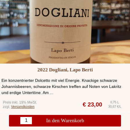
2022 Dogliani, Lapo Berti
Ein konzentrierter Dolcetto mit viel Energie. Knackige schwarze
Johannisbeeren, schwarze Kirschen treffen auf Noten von Lakritz
und erdige Untertöne. Am ...
Preis inkl. 19% MwSt.
0,75 L
€
23,00
zzgl.
Versandkosten
30,67 €/L
In den Warenkorb