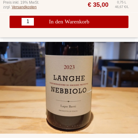
Preis inkl. 19% MwSt.
0,75 L
€
35,00
zzgl.
Versandkosten
46,67 €/L
In den Warenkorb