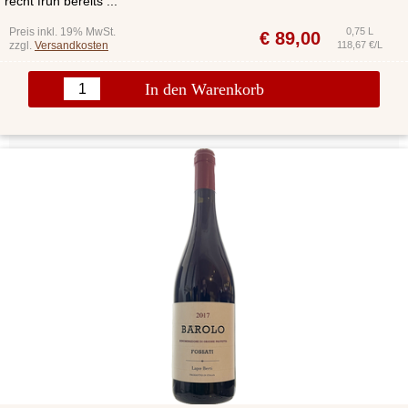
recht früh bereits ...
Preis inkl. 19% MwSt.
0,75 L
€
89,00
zzgl.
Versandkosten
118,67 €/L
In den Warenkorb