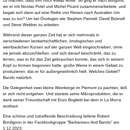
zu machen, dass ihm noch etwas fehlte. So ging er nach Burgund,
wo er mit Nicolas Potel und Michel Picard zusammenarbeitete, und
begab sich dann auf eine Reihe von Reisen nach Australien Um
was zu tun? Um bei Önologen wie Stephen Pannell, David Bicknell
und Steve Webber zu arbeiten.
Während dieser ganzen Zeit hat er sich mehrmals in
verschiedenen landwirtschaftlichen, önologischen und
weinbaulichen Kursen auf der ganzen Welt eingeschrieben, ohne
sie jemals abzuschließen, und sich darauf beschränkt, das zu
lernen, was er für das Ziel gebrauchen konnte, das sich in seinem
Kopf zu formen begonnen hatte: große Weine in einem Gebiet zu
produzieren, das er für außergewöhnlich hielt. Welches Gebiet?
Barolo natürlich.
Die Gelegenheit zwei kleine Weinberge im Piemont zu pachten, ließ
er sich nicht entgehen. Und startete seine Mikroproduktion, die er
dank seiner Freundschaft mit Enzo Boglietti bei dem in La Morra
ausbaut.
Eine schöne und zutreffende Beschreibung lieferte Robert
Bordignon in der Facebookgruppe "Barbaresco And Barolo" am
1.12.2023: