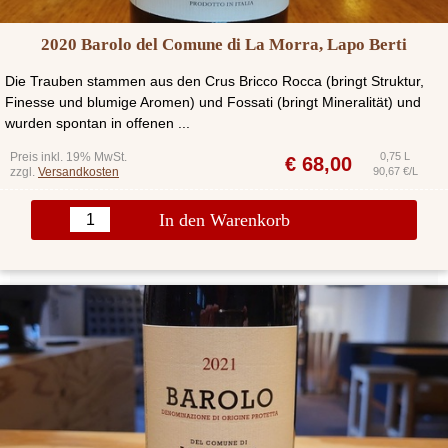
2020 Barolo del Comune di La Morra, Lapo Berti
Die Trauben stammen aus den Crus Bricco Rocca (bringt Struktur,
Finesse und blumige Aromen) und Fossati (bringt Mineralität) und
wurden spontan in offenen ...
Preis inkl. 19% MwSt.
0,75 L
€
68,00
zzgl.
Versandkosten
90,67 €/L
In den Warenkorb