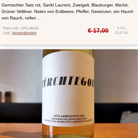
Gemischter Satz rot, Sankt Laurent, Zweigelt, Blauburger, Merlot,
Grüner Veltliner. Noten von Erdbeere, Pfeffer, Gewürzen, ein Hauch
von Rauch, reifen ...
Preis inkl. 19% MwSt.
0,75 L
€
17,00
zzgl.
Versandkosten
22,67 €/L