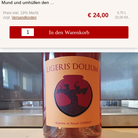
Mund und umhüllen den ...
Preis inkl. 19% MwSt.
0,75 L
€
24,00
zzgl.
Versandkosten
32,00 €/L
In den Warenkorb