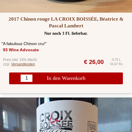
2017 Chinon rouge LA CROIX BOISSÉE, Béatrice &
Pascal Lambert
Nur noch 3 Fl. lieferbar.
"A fabulous Chinon cru!"
93 Wine Advocate
Preis inkl. 19% MwSt.
0,75 L
€
26,00
zzgl.
Versandkosten
34,67 €/L
In den Warenkorb