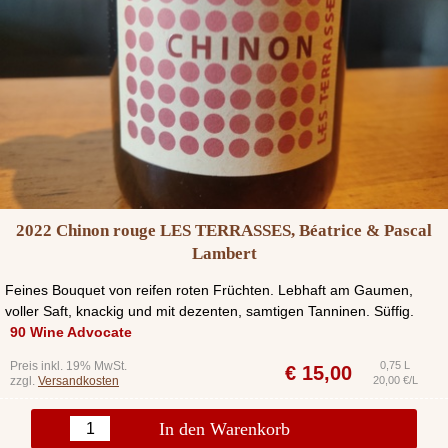
2022 Chinon rouge LES TERRASSES, Béatrice & Pascal
Lambert
Feines Bouquet von reifen roten Früchten. Lebhaft am Gaumen,
voller Saft, knackig und mit dezenten, samtigen Tanninen. Süffig.
90 Wine Advocate
Preis inkl. 19% MwSt.
0,75 L
€
15,00
zzgl.
Versandkosten
20,00 €/L
In den Warenkorb