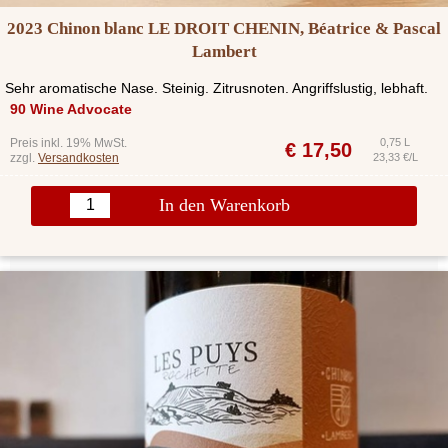
2023 Chinon blanc LE DROIT CHENIN, Béatrice & Pascal
Lambert
Sehr aromatische Nase. Steinig. Zitrusnoten. Angriffslustig, lebhaft.
90 Wine Advocate
Preis inkl. 19% MwSt.
0,75 L
€
17,50
zzgl.
Versandkosten
23,33 €/L
In den Warenkorb