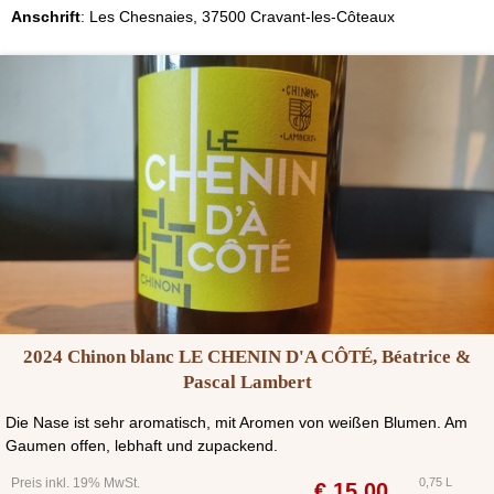
Anschrift
:
Les Chesnaies, 37500 Cravant-les-Côteaux
2024 Chinon blanc LE CHENIN D'A CÔTÉ, Béatrice &
Pascal Lambert
Die Nase ist sehr aromatisch, mit Aromen von weißen Blumen. Am
Gaumen offen, lebhaft und zupackend.
Preis inkl. 19% MwSt.
0,75 L
€
15,00