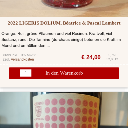
2022 LIGERIS DOLIUM, Béatrice & Pascal Lambert
Orange. Reif, grüne Pflaumen und viel Rosinen. Kraftvoll, viel
Sustanz, rund. Die Tannine (durchaus einige) betonen die Kraft im
Mund und umhüllen den ...
Preis inkl. 19% MwSt.
0,75 L
€
24,00
zzgl.
Versandkosten
32,00 €/L
In den Warenkorb