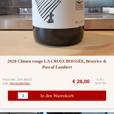
2020 Chinon rouge LA CROIX BOISSÉE, Béatrice &
Pascal Lambert
Preis inkl. 19% MwSt.
0,75 L
€
26,00
zzgl.
Versandkosten
34,67 €/L
In den Warenkorb