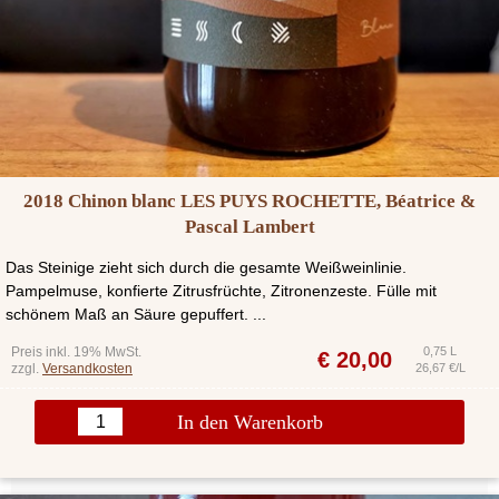
2018 Chinon blanc LES PUYS ROCHETTE, Béatrice &
Pascal Lambert
Das Steinige zieht sich durch die gesamte Weißweinlinie.
Pampelmuse, konfierte Zitrusfrüchte, Zitronenzeste. Fülle mit
schönem Maß an Säure gepuffert. ...
Preis inkl. 19% MwSt.
0,75 L
€
20,00
zzgl.
Versandkosten
26,67 €/L
In den Warenkorb