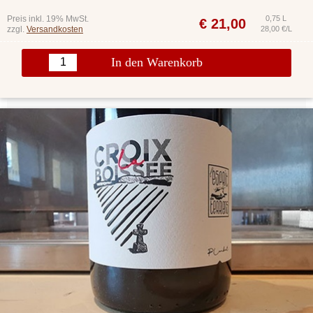
Preis inkl. 19% MwSt.
0,75 L
€
21,00
zzgl.
Versandkosten
28,00 €/L
In den Warenkorb