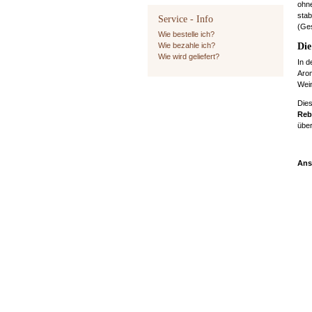
ohne
stab
Service - Info
(Ges
Wie bestelle ich?
Wie bezahle ich?
Die
Wie wird geliefert?
In d
Arom
Wei
Die
Reb
über
Ans