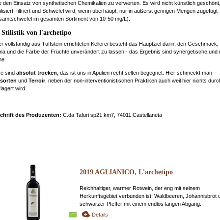
 den Einsatz von synthetischen Chemikalien zu verwerten. Es wird nicht künstlich geschönt
ilisiert, filtriert und Schwefel wird, wenn überhaupt, nur in äußerst geringen Mengen zugefügt
amtschwefel im gesamten Sortiment von 10-50 mg/L).
 Stilistik von l'archetipo
er vollständig aus Tuffstein errichteten Kellerei besteht das Hauptziel darin, den Geschmack,
a und die Farbe der Früchte unverändert zu lassen - das Ergebnis sind synergetische und 
ne.
se sind
absolut trocken
, das ist uns in Apulien recht selten begegnet. Hier schmeckt man
sorten
und
Terroir
, neben der non-interventionistischen Praktiken auch weil hier nichts dur
lagert wird.
chrift des Produzenten:
C.da Tafuri sp21 km7, 74011 Castellaneta
2019 AGLIANICO, L'archetipo
Reichhaltiger, warmer Rotwein, der eng mit seinem
Herkunftsgebiet verbunden ist. Waldbeeren, Johannisbrot 
schwarzer Pfeffer mit einem endlos langen Abgang.
Details