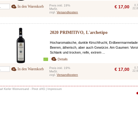
Preis inkl. 19%
0,
In den Warenkorb
€
17,00
22,6
MwSt.
zzgl.
Versandkosten
2020 PRIMITIVO, L'archetipo
Hocharomatische, dunkle Kirschfrucht, Erdbeermarmelade,
Beeren, ätherisch, aber auch Gewürze. Am Gaumen: Vorsi
Schlank und trocken, reife, extrem ...
Details
Preis inkl. 19%
0,
In den Warenkorb
€
17,00
22,6
MwSt.
zzgl.
Versandkosten
arl Kerler Weinversand - Pinot oHG |
Impressum