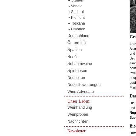
Sizilien
Veneto
Südtirol
Piemont
Toskana
Umbrien
Deutschland
Ges
Österreich
L'a
Alt
Spanien
und 
Rosés
Betr
Schaumweine
eini
dami
Spirituosen
Pra
Neuheiten
ausg
gepf
Neue Bewertungen
Mari
Wine Advocate
Das
Unser Laden:
Die 
Weinhandlung
und
Neg
Weinproben
Susu
Nachrichten
Bio
Newsletter
Unte