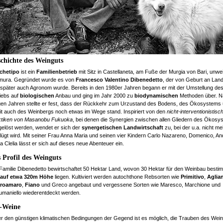
chichte des Weinguts
rchetipo
ist ein
Familienbetrieb
mit Sitz in Castellaneta, am Fuße der Murgia von Bari, unwe
amura. Gegründet wurde es von
Francesco Valentino Dibenedetto
, der von Geburt an Land
später auch Agronom wurde. Bereits in den 1980er Jahren begann er mit der Umstellung de
iebs auf
biologischen
Anbau und ging im Jahr 2000 zu
biodynamischen
Methoden über. N
gen Jahren stellte er fest, dass der Rückkehr zum Urzustand des Bodens, des Ökosystems
t auch des Weinbergs noch etwas im Wege stand. Inspiriert von den
nicht-interventionistisc
ktiken von Masanobu Fukuoka
, bei denen die Synergien zwischen allen Gliedern des Ökosy
elöst werden, wendet er sich der
synergetischen Landwirtschaft
zu, bei der u.a. nicht me
lügt wird. Mit seiner Frau Anna Maria und seinen vier Kindern Carlo Nazareno, Domenico, A
a Clelia lässt er sich auf dieses neue Abenteuer ein.
 Profil des Weinguts
Familie Dibenedetto bewirtschaftet 50 Hektar Land, wovon 30 Hektar für den Weinbau bestim
auf etwa 320m Höhe
liegen. Kultiviert werden autochthone Rebsorten wie
Primitivo
,
Aglia
roamaro
,
Fiano
und Greco angebaut und vergessene Sorten wie Maresco, Marchione und
maniello wiederentdeckt werden.
-Weine
r den günstigen klimatischen Bedingungen der Gegend ist es möglich, die Trauben des Wei