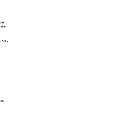
,
 das
reine
ch Süße
und