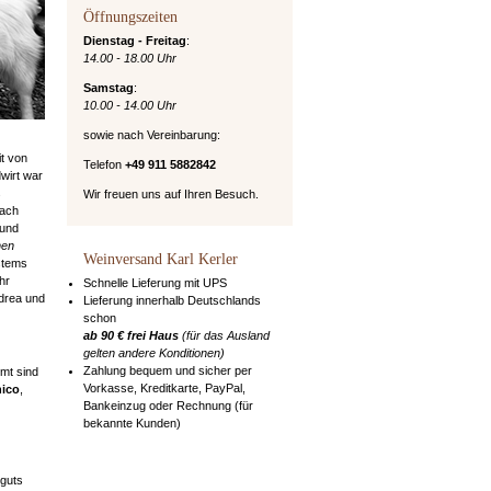
Öffnungszeiten
Dienstag - Freitag
:
14.00 - 18.00 Uhr
Samstag
:
10.00 - 14.00 Uhr
sowie nach Vereinbarung:
it von
Telefon
+49 911 5882842
wirt war
s
Wir freuen uns auf Ihren Besuch.
ach
 und
hen
Weinversand Karl Kerler
stems
hr
Schnelle Lieferung mit UPS
ndrea und
Lieferung innerhalb Deutschlands
schon
ab 90 € frei Haus
(für das Ausland
gelten andere Konditionen)
Zahlung bequem und sicher per
mt sind
Vorkasse, Kreditkarte, PayPal,
nico
,
Bankeinzug oder Rechnung (für
bekannte Kunden)
nguts