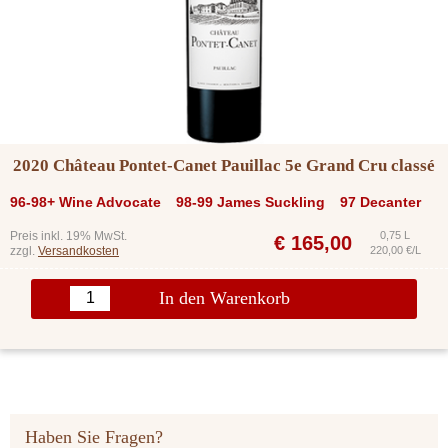
2020 Château Pontet-Canet Pauillac 5e Grand Cru classé
96-98+ Wine Advocate
98-99 James Suckling
97 Decanter
Preis inkl. 19% MwSt.
0,75 L
€
165,00
zzgl.
Versandkosten
220,00 €/L
In den Warenkorb
Haben Sie Fragen?