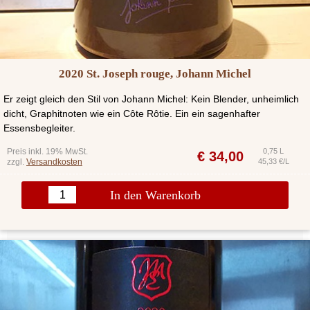
2020 St. Joseph rouge, Johann Michel
Er zeigt gleich den Stil von Johann Michel: Kein Blender, unheimlich
dicht, Graphitnoten wie ein Côte Rôtie. Ein ein sagenhafter
Essensbegleiter.
Preis inkl. 19% MwSt.
0,75 L
€
34,00
zzgl.
Versandkosten
45,33 €/L
In den Warenkorb