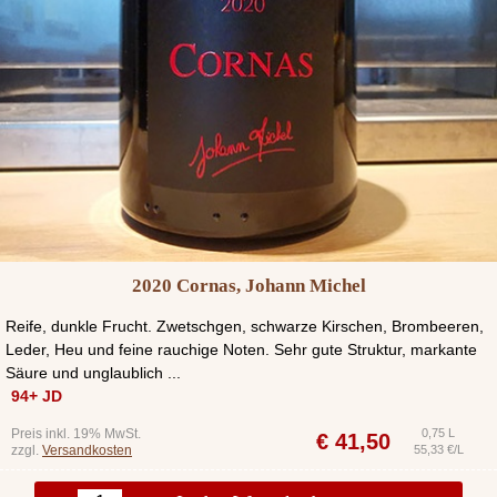
2020 Cornas, Johann Michel
Reife, dunkle Frucht. Zwetschgen, schwarze Kirschen, Brombeeren,
Leder, Heu und feine rauchige Noten. Sehr gute Struktur, markante
Säure und unglaublich ...
94+ JD
Preis inkl. 19% MwSt.
0,75 L
€
41,50
zzgl.
Versandkosten
55,33 €/L