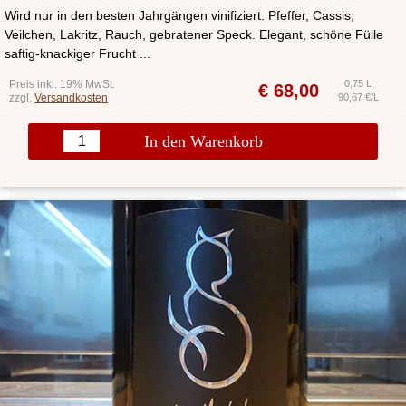
Wird nur in den besten Jahrgängen vinifiziert. Pfeffer, Cassis,
Veilchen, Lakritz, Rauch, gebratener Speck. Elegant, schöne Fülle
saftig-knackiger Frucht ...
Preis inkl. 19% MwSt.
0,75 L
€
68,00
zzgl.
Versandkosten
90,67 €/L
In den Warenkorb