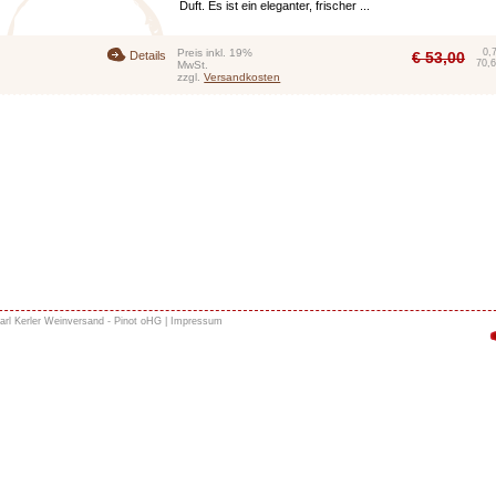
Duft. Es ist ein eleganter, frischer ...
Preis inkl. 19%
0,
Details
€
53,00
70,6
MwSt.
zzgl.
Versandkosten
arl Kerler Weinversand - Pinot oHG |
Impressum