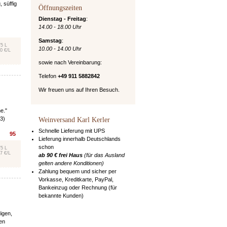
 süffig
Öffnungszeiten
Dienstag - Freitag
:
14.00 - 18.00 Uhr
Samstag
:
75 L
10.00 - 14.00 Uhr
0 €/L
sowie nach Vereinbarung:
Telefon
+49 911 5882842
Wir freuen uns auf Ihren Besuch.
e."
3)
Weinversand Karl Kerler
Schnelle Lieferung mit UPS
95
Lieferung innerhalb Deutschlands
schon
75 L
7 €/L
ab 90 € frei Haus
(für das Ausland
gelten andere Konditionen)
Zahlung bequem und sicher per
Vorkasse, Kreditkarte, PayPal,
Bankeinzug oder Rechnung (für
bekannte Kunden)
igen,
nen