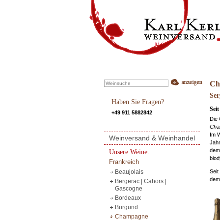
Ch
Ser
Haben Sie Fragen?
Sei
+49 911 5882842
Die 
Cha
Im W
Weinversand & Weinhandel
Jahr
dem 
Unsere Weine:
biod
Frankreich
Seit
Beaujolais
dem
Bergerac | Cahors |
Gascogne
Bordeaux
Burgund
Champagne