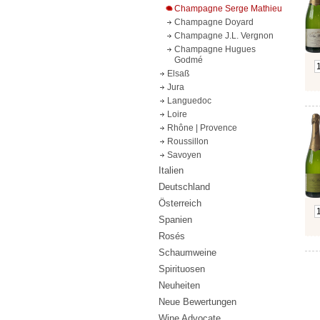
Champagne Serge Mathieu
Champagne Doyard
Champagne J.L. Vergnon
Champagne Hugues
Godmé
Elsaß
Jura
Languedoc
Loire
Rhône | Provence
Roussillon
Savoyen
Italien
Deutschland
Österreich
Spanien
Rosés
Schaumweine
Spirituosen
Neuheiten
Neue Bewertungen
Wine Advocate