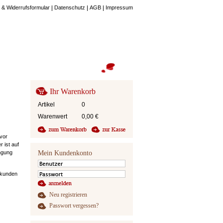
 & Widerrufsformular
Datenschutz
AGB
Impressum
Ihr Warenkorb
Artikel
0
Warenwert
0,00
€
vor
 ist auf
ngung
Mein Kundenkonto
mkunden
Neu registrieren
Passwort vergessen?