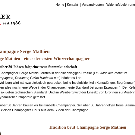
Home
Kontakt
Versandkosten
Widerrufsbelehrung
ampagne Serge Mathieu
ge Mathieu - einer der ersten Winzerchampagner
t über 30 Jahren folgt eine treue Stammkundschaft
Champagner Serge Mathieu ernten in der einschlägigen Presse (
Le Guide des meilleurs
mpagnes, Decanter, Guide Hachette u.a.
) höchstes Lob.
einberg wird nahezu biologisch gearbeitet: keine Insektizide, kein Kunstdünger, Begrünung (
en alles noch neue Wege in der Champagne, heute Standard bei guten Erzeugern). Der Keller
aktuellen technischen Standard. Und im Weinberg wird der Einsatz von Drohnen zur Ausbri
ynamischer Präparate getestet ...
 über 30 Jahren kaufen wir bei Isabelle Champagner. Seit über 30 Jahren folgen treue Stam
 kleinen Champagner-Haus aus dem Süden der Champagne.
Tradition brut Champagne Serge Mathieu