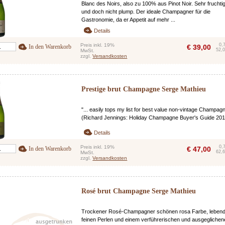
Blanc des Noirs, also zu 100% aus Pinot Noir. Sehr fruchtig,
und doch nicht plump. Der ideale Champagner für die
Gastronomie, da er Appetit auf mehr ...
Details
Preis inkl. 19%
0,
In den Warenkorb
€
39,00
52,0
MwSt.
zzgl.
Versandkosten
Prestige brut Champagne Serge Mathieu
"... easily tops my list for best value non-vintage Champagn
(Richard Jennings: Holiday Champagne Buyer's Guide 201
Details
Preis inkl. 19%
0,
In den Warenkorb
€
47,00
62,6
MwSt.
zzgl.
Versandkosten
Rosé brut Champagne Serge Mathieu
Trockener Rosé-Champagner schönen rosa Farbe, lebend
feinen Perlen und einem verführerischen und ausgegliche