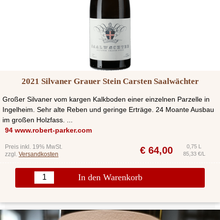
2021 Silvaner Grauer Stein Carsten Saalwächter
Großer Silvaner vom kargen Kalkboden einer einzelnen Parzelle in
Ingelheim. Sehr alte Reben und geringe Erträge. 24 Moante Ausbau
im großen Holzfass. ...
94 www.robert-parker.com
Preis inkl. 19% MwSt.
0,75 L
€
64,00
zzgl.
Versandkosten
85,33 €/L
In den Warenkorb