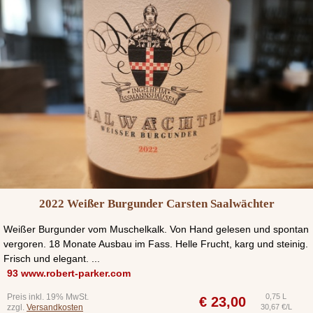
2022 Weißer Burgunder Carsten Saalwächter
Weißer Burgunder vom Muschelkalk. Von Hand gelesen und spontan
vergoren. 18 Monate Ausbau im Fass. Helle Frucht, karg und steinig.
Frisch und elegant. ...
93 www.robert-parker.com
Preis inkl. 19% MwSt.
0,75 L
€
23,00
zzgl.
Versandkosten
30,67 €/L