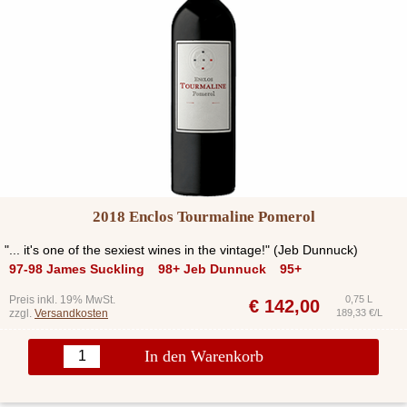
2018 Enclos Tourmaline Pomerol
"... it's one of the sexiest wines in the vintage!" (Jeb Dunnuck)
97-98 James Suckling
98+ Jeb Dunnuck
95+
Preis inkl. 19% MwSt.
0,75 L
€
142,00
zzgl.
Versandkosten
189,33 €/L
In den Warenkorb