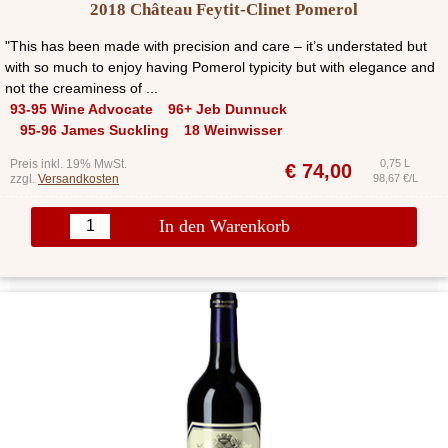
2018 Château Feytit-Clinet Pomerol
"This has been made with precision and care – it’s understated but
with so much to enjoy having Pomerol typicity but with elegance and
not the creaminess of ...
93-95 Wine Advocate
96+ Jeb Dunnuck
95-96 James Suckling
18 Weinwisser
Preis inkl. 19% MwSt.
0,75 L
€
74,00
zzgl.
Versandkosten
98,67 €/L
In den Warenkorb