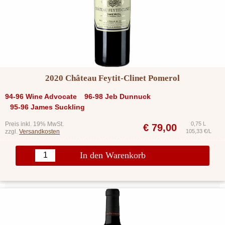
2020 Château Feytit-Clinet Pomerol
94-96 Wine Advocate
96-98 Jeb Dunnuck
95-96 James Suckling
Preis inkl. 19% MwSt.
0,75 L
€
79,00
zzgl.
Versandkosten
105,33 €/L
In den Warenkorb