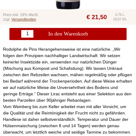
Preis inkl. 19% MwSt.
0,75 L
€
21,50
zzgl.
Versandkosten
28,67 €/L
In den Warenkorb
Rodolphe de Pins Herangehensweise ist eine natürliche. „Wir
folgen den Prinzipien nachhaltiger Landwirtschaft. Wir setzen
keinerlei Insektizide ein, verwenden nur natürlichen Dünger
(Mischung aus Kompost und Schafsdung). Wir lassen Unkraut
zwischen den Rebzeilen wachsen, mähen regelmäßig oder pflügen
bei Bedarf während der Trockenperioden. Auf diese Weise erhalten
wir auf natürliche Weise die Unversehrtheit des Bodens und
geringe Erträge.“ Dieser Lirac entsteht aus einer Selektion aus den
besten Parzellen über 90jähriger Rebanlagen.
Vom Weinberg bis zum Keller arbeitet man mit aller Vorsicht, um
die Qualität und die Reintönigkeit der Frucht nicht zu gefährden.
Handlese ist daher selbstverständlich. Temperatur und Dauer der
Hülsenmaischung (zwischen 8 und 14 Tagen) werden genau
überwacht, um letztlich weiche und seidige Tannine zu bekommen.