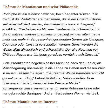
Château de Montfaucon und seine Philosophie
Rodolphe ist ein leidenschaftlicher, hoch begabter Winzer.
"Für
mich ist die Vielfalt der Traubensorten, die in der Côte-du-Rhône
seit jeher kultiviert werden, das Geheimnis unserer Gegend,"
erzählt er. "
Die beiden wichtigsten Traubensorten Grenache und
Syrah müssen meines Erachtens unbedingt mit den alten, heute
mehr und mehr in Vergessenheit geratenden Sorten wie Carignan,
Counoise oder Cinsault verschnitten werden. Sonst werden die
Weine allzu alkoholisch und schwerfällig. Der alte Reynaud von
Château Rayas war übrigens geradezu verrückt nach Cinsault."
Viele Produzenten begehen seiner Meinung nach den Fehler, die
Maischegärung übermäßig in die Länge zu ziehen und diesen Wein
in neuen Fässern zu lagern.
"Säurearme Weine harmonieren nicht
gut mit neuem Holz,"
betont Rodolphe,
"sehr oft reifen diese
überkonzentrierten, tanninreichen Weine schlecht."
Konsequenterweise verwendet er für seine Rotweine keine oder
nur gebrauchte Barriques. Und er lässt seinen Weinen viel Zeit.
Château Montfaucon im Internet