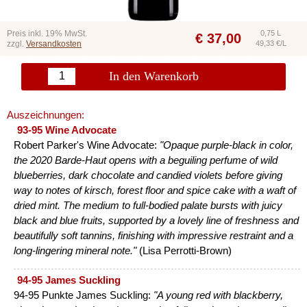
Preis inkl. 19% MwSt.
0,75 L
€
37,00
zzgl.
Versandkosten
49,33 €/L
In den Warenkorb
Auszeichnungen:
93-95 Wine Advocate
Robert Parker's Wine Advocate:
"Opaque purple-black in color,
the 2020 Barde-Haut opens with a beguiling perfume of wild
blueberries, dark chocolate and candied violets before giving
way to notes of kirsch, forest floor and spice cake with a waft of
dried mint. The medium to full-bodied palate bursts with juicy
black and blue fruits, supported by a lovely line of freshness and
beautifully soft tannins, finishing with impressive restraint and a
long-lingering mineral note."
(Lisa Perrotti-Brown)
94-95 James Suckling
94-95 Punkte James Suckling:
"A young red with blackberry,