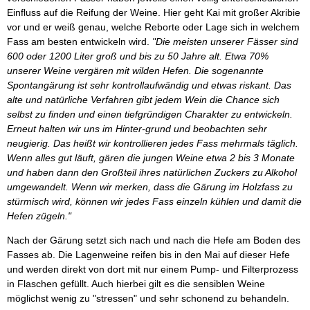
Einfluss auf die Reifung der Weine. Hier geht Kai mit großer Akribie
vor und er weiß genau, welche Reborte oder Lage sich in welchem
Fass am besten entwickeln wird.
"Die meisten unserer Fässer sind
600 oder 1200 Liter groß und bis zu 50 Jahre alt. Etwa 70%
unserer Weine vergären mit wilden Hefen. Die sogenannte
Spontangärung ist sehr kontrollaufwändig und etwas riskant. Das
alte und natürliche Verfahren gibt jedem Wein die Chance sich
selbst zu finden und einen tiefgründigen Charakter zu entwickeln.
Erneut halten wir uns im Hinter-grund und beobachten sehr
neugierig. Das heißt wir kontrollieren jedes Fass mehrmals täglich.
Wenn alles gut läuft, gären die jungen Weine etwa 2 bis 3 Monate
und haben dann den Großteil ihres natürlichen Zuckers zu Alkohol
umgewandelt. Wenn wir merken, dass die Gärung im Holzfass zu
stürmisch wird, können wir jedes Fass einzeln kühlen und damit die
Hefen zügeln."
Nach der Gärung setzt sich nach und nach die Hefe am Boden des
Fasses ab. Die Lagenweine reifen bis in den Mai auf dieser Hefe
und werden direkt von dort mit nur einem Pump- und Filterprozess
in Flaschen gefüllt. Auch hierbei gilt es die sensiblen Weine
möglichst wenig zu "stressen" und sehr schonend zu behandeln.