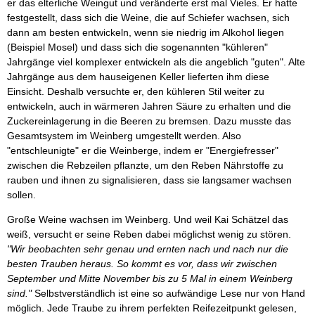
er das elterliche Weingut und veränderte erst mal Vieles. Er hatte
festgestellt, dass sich die Weine, die auf Schiefer wachsen, sich
dann am besten entwickeln, wenn sie niedrig im Alkohol liegen
(Beispiel Mosel) und dass sich die sogenannten "kühleren"
Jahrgänge viel komplexer entwickeln als die angeblich "guten". Alte
Jahrgänge aus dem hauseigenen Keller lieferten ihm diese
Einsicht. Deshalb versuchte er, den kühleren Stil weiter zu
entwickeln, auch in wärmeren Jahren Säure zu erhalten und die
Zuckereinlagerung in die Beeren zu bremsen. Dazu musste das
Gesamtsystem im Weinberg umgestellt werden. Also
"entschleunigte" er die Weinberge, indem er "Energiefresser"
zwischen die Rebzeilen pflanzte, um den Reben Nährstoffe zu
rauben und ihnen zu signalisieren, dass sie langsamer wachsen
sollen.
Große Weine wachsen im Weinberg. Und weil Kai Schätzel das
weiß, versucht er seine Reben dabei möglichst wenig zu stören.
"Wir beobachten sehr genau und ernten nach und nach nur die
besten Trauben heraus. So kommt es vor, dass wir zwischen
September und Mitte November bis zu 5 Mal in einem Weinberg
sind."
Selbstverständlich ist eine so aufwändige Lese nur von Hand
möglich. Jede Traube zu ihrem perfekten Reifezeitpunkt gelesen,