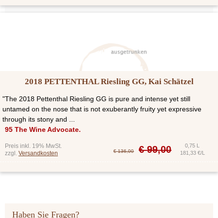
2018 PETTENTHAL Riesling GG, Kai Schätzel
"The 2018 Pettenthal Riesling GG is pure and intense yet still
untamed on the nose that is not exuberantly fruity yet expressive
through its stony and ...
95 The Wine Advocate.
Preis inkl. 19% MwSt.
0,75 L
€
99,00
€ 136,00
zzgl.
Versandkosten
181,33 €/L
Haben Sie Fragen?