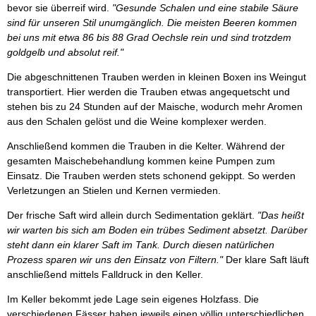
bevor sie überreif wird.
"Gesunde Schalen und eine stabile Säure
sind für unseren Stil unumgänglich. Die meisten Beeren kommen
bei uns mit etwa 86 bis 88 Grad Oechsle rein und sind trotzdem
goldgelb und absolut reif."
Die abgeschnittenen Trauben werden in kleinen Boxen ins Weingut
transportiert. Hier werden die Trauben etwas angequetscht und
stehen bis zu 24 Stunden auf der Maische, wodurch mehr Aromen
aus den Schalen gelöst und die Weine komplexer werden.
Anschließend kommen die Trauben in die Kelter. Während der
gesamten Maischebehandlung kommen keine Pumpen zum
Einsatz. Die Trauben werden stets schonend gekippt. So werden
Verletzungen an Stielen und Kernen vermieden.
Der frische Saft wird allein durch Sedimentation geklärt.
"Das heißt
wir warten bis sich am Boden ein trübes Sediment absetzt. Darüber
steht dann ein klarer Saft im Tank. Durch diesen natürlichen
Prozess sparen wir uns den Einsatz von Filtern."
Der klare Saft läuft
anschließend mittels Falldruck in den Keller.
Im Keller bekommt jede Lage sein eigenes Holzfass. Die
verschiedenen Fässer haben jeweils einen völlig unterschiedlichen