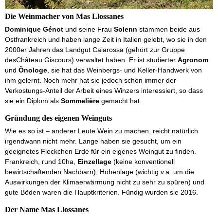
Die Weinmacher von Mas Llossanes
Dominique Génot
und seine Frau
Solenn
stammen beide aus
Ostfrankreich und haben lange Zeit in Italien gelebt, wo sie in den
2000er Jahren das Landgut Caiarossa (gehört zur Gruppe
desChâteau Giscours) verwaltet haben. Er ist studierter
Agronom
und
Önologe
, sie hat das Weinbergs- und Keller-Handwerk von
ihm gelernt. Noch mehr hat sie jedoch schon immer der
Verkostungs-Anteil der Arbeit eines Winzers interessiert, so dass
sie ein Diplom als
Sommelière
gemacht hat.
Gründung des eigenen Weinguts
Wie es so ist – anderer Leute Wein zu machen, reicht natürlich
irgendwann nicht mehr. Lange haben sie gesucht, um ein
geeignetes Fleckchen Erde für ein eigenes Weingut zu finden.
Frankreich, rund 10ha,
Einzellage
(keine konventionell
bewirtschaftenden Nachbarn), Höhenlage (wichtig v.a. um die
Auswirkungen der Klimaerwärmung nicht zu sehr zu spüren) und
gute Böden waren die Hauptkriterien. Fündig wurden sie 2016.
Der Name Mas Llossanes