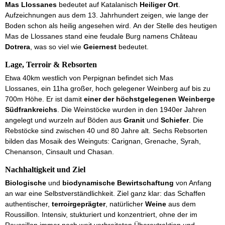
Mas Llossanes
bedeutet auf Katalanisch
Heiliger Ort
.
Aufzeichnungen aus dem 13. Jahrhundert zeigen, wie lange der
Boden schon als heilig angesehen wird. An der Stelle des heutigen
Mas de Llossanes stand eine feudale Burg namens Château
Dotrera
, was so viel wie
Geiernest
bedeutet.
Lage, Terroir & Rebsorten
Etwa 40km westlich von Perpignan befindet sich Mas
Llossanes, ein 11ha großer, hoch gelegener Weinberg auf bis zu
700m Höhe. Er ist damit
einer der höchstgelegenen Weinberge
Südfrankreichs
. Die Weinstöcke wurden in den 1940er Jahren
angelegt und wurzeln auf Böden aus
Granit
und
Schiefer
. Die
Rebstöcke sind zwischen 40 und 80 Jahre alt. Sechs Rebsorten
bilden das Mosaik des Weinguts: Carignan, Grenache, Syrah,
Chenanson, Cinsault und Chasan.
Nachhaltigkeit und Ziel
Biologische
und
biodynamische Bewirtschaftung
von Anfang
an war eine Selbstverständlichkeit. Ziel ganz klar: das Schaffen
authentischer,
terroirgeprägter
, natürlicher
Weine
aus dem
Roussillon. Intensiv, stukturiert und konzentriert, ohne der im
Roussillon immer noch weit verbreiteten Überextraktion und