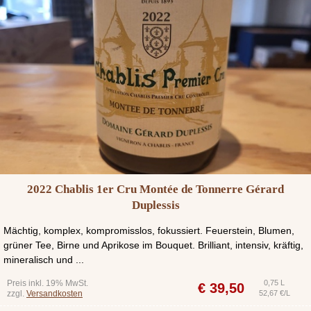
2022 Chablis 1er Cru Montée de Tonnerre Gérard
Duplessis
Mächtig, komplex, kompromisslos, fokussiert. Feuerstein, Blumen,
grüner Tee, Birne und Aprikose im Bouquet. Brilliant, intensiv, kräftig,
mineralisch und ...
Preis inkl. 19% MwSt.
0,75 L
€
39,50
zzgl.
Versandkosten
52,67 €/L