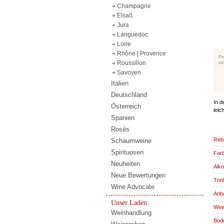
Champagne
Elsaß
Jura
Languedoc
Loire
Rhône | Provence
Pr
zz
Roussillon
Savoyen
Italien
Deutschland
In d
Österreich
leic
Spanien
Rosés
Reb
Schaumweine
Spirituosen
Far
Neuheiten
Alko
Neue Bewertungen
Trin
Wine Advocate
Anba
Unser Laden:
Wein
Weinhandlung
Bode