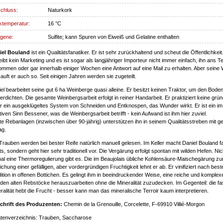
chluss:
Naturkork
ktemperatur:
16 °C
rgene:
Sulfite; kann Spuren von Eiweiß und Gelatine enthalten
iel Bouland
ist ein Qualitätsfanatiker. Er ist sehr zurückhaltend und scheut die Öffentlichkeit
eibt kein Marketing und es ist sogar als langjähriger Importeur nicht immer einfach, ihn ans T
mmen oder gar innerhalb einiger Wochen eine Antwort auf eine Mail zu erhalten. Aber seine
auft er auch so. Seit einigen Jahren werden sie zugeteilt.
el bearbeitet seine gut 6 ha Weinberge quasi alleine. Er besitzt keinen Traktor, um den Boden
erdichten. Die gesamte Weinbergsarbeit erfolgt in reiner Handarbeit. Er praktiziert keine grü
r ein ausgeklügeltes System von Schneiden und Entknospen, das Wunder wirkt. Er ist ein im
tiven Sinn Bessener, was die Weinbergsarbeit betrifft - kein Aufwand ist ihm hier zuviel.
te Rebanlagen (inzwischen über 90-jährig) unterstützen ihn in seinem Qualitätsstreben mit g
ag.
Trauben werden bei bester Reife natürlich manuell gelesen. Im Keller macht Daniel Bouland f
ts, sondern geht hier sehr traditionell vor. Die Vergärung erfolgt spontan mit wilden Hefen. Nic
al eine Thermoregulierung gibt es. Die im Beaujolais übliche Kohlensäure-Maischegärung zu
ichung einer gefälligen, aber vordergründigen Fruchtigkeit lehnt er ab. Er vinifiziert nach best
ition in offenen Bottichen. Es gelingt ihm in beeindruckender Weise, eine reiche und komplex
den alten Rebstöcke herauszuarbeiten ohne die Mineralität zuzudecken. Im Gegenteil: die fas
ralität hebt die Frucht - besser kann man das mineralische Terroir kaum interpretieren.
chrift des Produzenten:
Chemin de la Grenouille, Corcelette, F-69910 Villié-Morgon
tenverzeichnis: Trauben, Saccharose