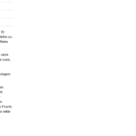
. Er
elefon zu
 Weine
 nicht
ne Lese,
eringem
ast
ht
r
er
e Frucht
t wilde