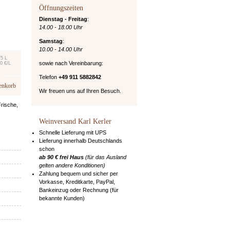
Öffnungszeiten
Dienstag - Freitag
:
14.00 - 18.00 Uhr
Samstag
:
10.00 - 14.00 Uhr
75 L
sowie nach Vereinbarung:
0 €/L
Telefon
+49 911 5882842
enkorb
Wir freuen uns auf Ihren Besuch.
rische,
Weinversand Karl Kerler
Schnelle Lieferung mit UPS
Lieferung innerhalb Deutschlands
schon
ab 90 € frei Haus
(für das Ausland
gelten andere Konditionen)
Zahlung bequem und sicher per
Vorkasse, Kreditkarte, PayPal,
Bankeinzug oder Rechnung (für
bekannte Kunden)