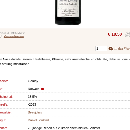
eis inkl. 19% MwSt.
0,
€
19,50
26,0
gl.
Versandkosten
In den War
er Nase dunkle Beeren, Heidelbeere, Pflaume, sehr aromatische Fruchtsüße, dabei schöne F
ht staubig-mineralisch.
sorte:
Gamay
be:
Rotwein
holgehalt:
13,5%
kreife:
-2033
ugebiet:
Beaujolais
gut:
Daniel Bouland
nart:
70-jährige Reben auf vulkanischem blauen Schiefer