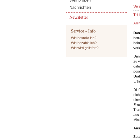
Weinproben
Vers
Nachrichten
Trin
Newsletter
Alle
Service - Info
Dan
Wie bestelle ich?
betr
Wie bezahle ich?
beko
Wie wird geliefert?
verk
Dani
zu v
dafü
posi
Ural
Ertr
Die 
nich
einm
Erre
Trad
aus 
Mine
Ans
Zuta