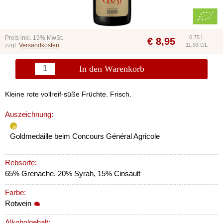
Preis inkl. 19% MwSt.
0,75 L
€
8,95
zzgl.
Versandkosten
11,93 €/L
In den Warenkorb
Kleine rote vollreif-süße Früchte. Frisch.
Auszeichnung:
Goldmedaille beim Concours Général Agricole
Rebsorte:
65% Grenache, 20% Syrah, 15% Cinsault
Farbe:
Rotwein
Alkoholgehalt: