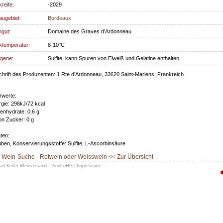
kreife:
-2029
ugebiet:
Bordeaux
gut:
Domaine des Graves d'Ardonneau
ktemperatur:
8-10°C
rgene:
Sulfite; kann Spuren von Eiweiß und Gelatine enthalten
hrift des Produzenten: 1 Rte d'Ardonneau, 33620 Saint-Mariens, Frankreich
rwerte:
gie: 298kJ/72 kcal
enhydrate: 0,6 g
n Zucker: 0 g
ten:
ben, Konservierungsstoffe: Sulfite, L-Ascorbinsäure
Wein-Suche - Rotwein oder Weisswein << Zur Übersicht
arl Kerler Weinversand - Pinot oHG |
Impressum