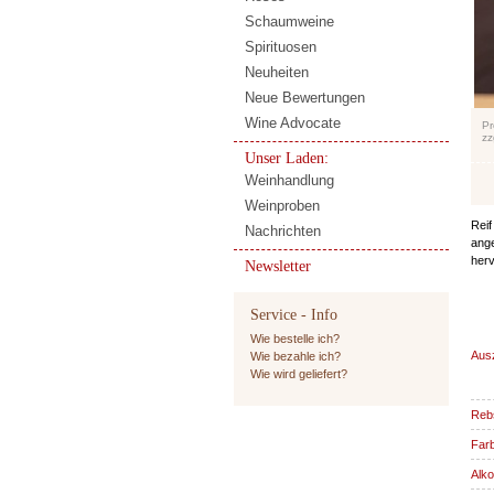
Schaumweine
Spirituosen
Neuheiten
Neue Bewertungen
Wine Advocate
Pr
zz
Unser Laden:
Weinhandlung
Weinproben
Reif
Nachrichten
ange
herv
Newsletter
Service - Info
Wie bestelle ich?
Aus
Wie bezahle ich?
Wie wird geliefert?
Reb
Far
Alko