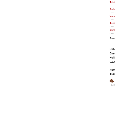
Trin
Anba
Wein
Trin
Alle
Ansc
Näh
Ener
Kohl
davo
Zuta
Trau
© K