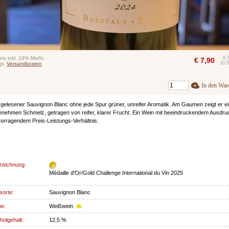
eis inkl. 19% MwSt.
0,
€
7,90
10,5
gl.
Versandkosten
In den War
 gelesener Sauvignon Blanc ohne jede Spur grüner, unreifer Aromatik. Am Gaumen zeigt er e
nehmen Schmelz, getragen von reifer, klarer Frucht. Ein Wein mit beeindruckendem Ausdru
orragendem Preis-Leistungs-Verhältnis.
zeichnung:
Médaille d'Or/Gold Challenge International du Vin 2025
sorte:
Sauvignon Blanc
be:
Weißwein
holgehalt:
12,5 %