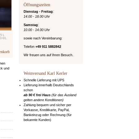
Öffnungszeiten
Dienstag - Freitag
:
14.00 - 18.00 Uhr
Samstag
:
10.00 - 14.00 Uhr
75 L
sowie nach Vereinbarung:
3 €/L
Telefon
+49 911 5882842
enkorb
Wir freuen uns auf Ihren Besuch.
inen
ck und
Weinversand Karl Kerler
Schnelle Lieferung mit UPS
Lieferung innerhalb Deutschlands
schon
ab 90 € frei Haus
(für das Ausland
gelten andere Konditionen)
Zahlung bequem und sicher per
Vorkasse, Kreditkarte, PayPal,
Bankeinzug oder Rechnung (für
bekannte Kunden)