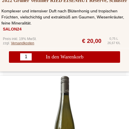
2022 Grüner Veltliner RIED EISENHUT Reserve, Schuster
Komplexer und intensiver Duft nach Blütenhonig und tropischen
Früchten, vielschichtig und extraktsüß am Gaumen, Wiesenkräuter,
feine Mineralität.
SALON24
Preis inkl. 19% MwSt.
0,75 L
€
20,00
zzgl.
Versandkosten
26,67 €/L
In den Warenkorb