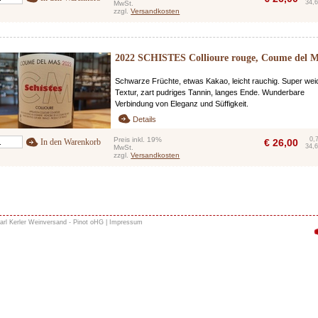
34,6
MwSt.
zzgl.
Versandkosten
2022 SCHISTES Collioure rouge, Coume del 
Schwarze Früchte, etwas Kakao, leicht rauchig. Super wei
Textur, zart pudriges Tannin, langes Ende. Wunderbare
Verbindung von Eleganz und Süffigkeit.
Details
Preis inkl. 19%
0,
In den Warenkorb
€
26,00
34,6
MwSt.
zzgl.
Versandkosten
arl Kerler Weinversand - Pinot oHG |
Impressum