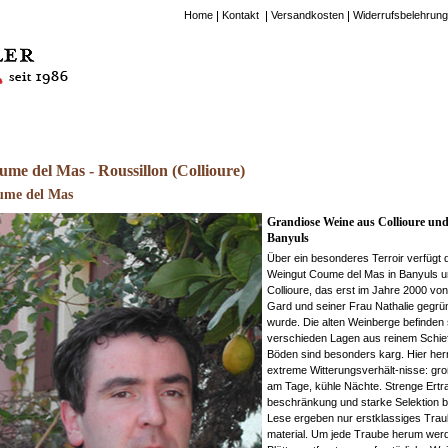
Home
Kontakt
Versandkosten
Widerrufsbelehrung
me del Mas - Roussillon (Collioure)
ume del Mas
Grandiose Weine aus Collioure un
Banyuls
Über ein besonderes Terroir verfügt 
Weingut Coume del Mas in Banyuls 
Collioure, das erst im Jahre 2000 von
Gard und seiner Frau Nathalie gegrü
wurde. Die alten Weinberge befinden 
verschieden Lagen aus reinem Schief
Böden sind besonders karg. Hier he
extreme Witterungsverhält-nisse: gro
am Tage, kühle Nächte. Strenge Ertr
beschränkung und starke Selektion b
Lese ergeben nur erstklassiges Tra
material. Um jede Traube herum werd