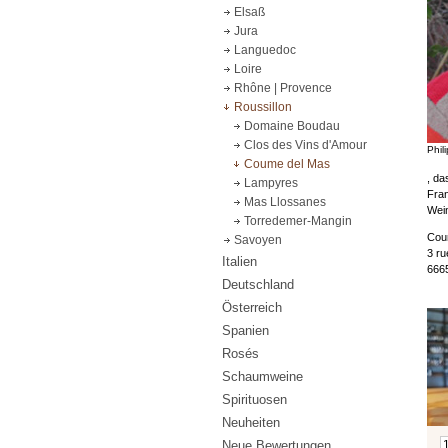
Elsaß
Jura
Languedoc
Loire
Rhône | Provence
Roussillon
Domaine Boudau
Clos des Vins d'Amour
Phil
Coume del Mas
, da
Lampyres
Fra
Mas Llossanes
Wein
Torredemer-Mangin
Cou
Savoyen
3 ru
Italien
666
Deutschland
Österreich
Spanien
Rosés
Schaumweine
Spirituosen
Neuheiten
Neue Bewertungen