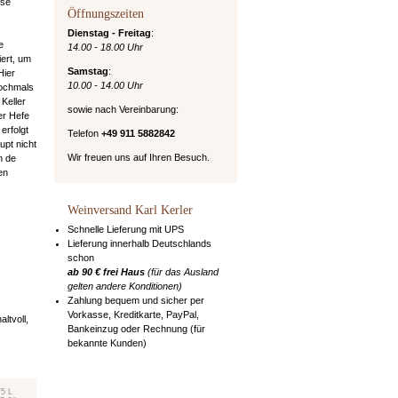
ise
Öffnungszeiten
Dienstag - Freitag
:
e
14.00 - 18.00 Uhr
iert, um
Samstag
:
Hier
10.00 - 14.00 Uhr
ochmals
 Keller
sowie nach Vereinbarung:
er Hefe
erfolgt
Telefon
+49 911 5882842
upt nicht
Wir freuen uns auf Ihren Besuch.
n de
en
Weinversand Karl Kerler
Schnelle Lieferung mit UPS
Lieferung innerhalb Deutschlands
schon
ab 90 € frei Haus
(für das Ausland
gelten andere Konditionen)
Zahlung bequem und sicher per
Vorkasse, Kreditkarte, PayPal,
ltvoll,
Bankeinzug oder Rechnung (für
bekannte Kunden)
75 L