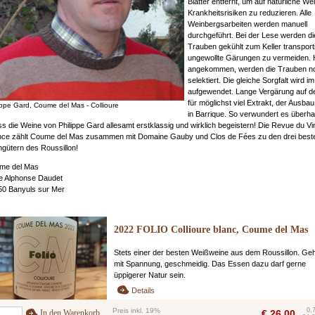
Blätter entfernt, um auf natürliche We
Krankheitsrisiken zu reduzieren. Alle
Weinbergsarbeiten werden manuell
durchgeführt. Bei der Lese werden di
Trauben gekühlt zum Keller transport
ungewollte Gärungen zu vermeiden. 
angekommen, werden die Trauben n
selektiert. Die gleiche Sorgfalt wird im
aufgewendet. Lange Vergärung auf d
für möglichst viel Extrakt, der Ausbau 
ippe Gard, Coume del Mas - Collioure
in Barrique. So verwundert es überha
ss die Weine von Philippe Gard allesamt erstklassig und wirklich begeistern! Die Revue du Vi
nce zählt Coume del Mas zusammen mit Domaine Gauby und Clos de Fées zu den drei best
gütern des Roussillon!
me del Mas
e Alphonse Daudet
50 Banyuls sur Mer
2022 FOLIO Collioure blanc, Coume del Mas
Stets einer der besten Weißweine aus dem Roussillon. Geha
mit Spannung, geschmeidig. Das Essen dazu darf gerne
üppigerer Natur sein.
Details
Preis inkl. 19%
0,
In den Warenkorb
€
26,00