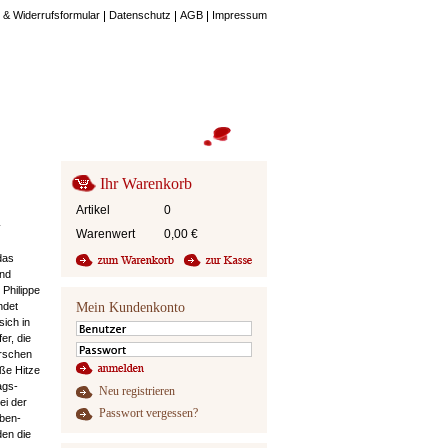
 & Widerrufsformular
Datenschutz
AGB
Impressum
Ihr Warenkorb
Artikel
0
d
Warenwert
0,00
€
das
und
 Philippe
ndet
Mein Kundenkonto
sich in
er, die
rrschen
ße Hitze
ags-
Neu registrieren
ei der
Passwort vergessen?
uben-
en die