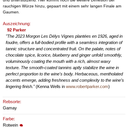
rauchigen Würze hinzu, gepaart mit einem sehr langen Finale am
Gaumen.
Auszeichnung:
92 Parker
"The 2023 Morgon Les Délys Vignes plantées en 1926, aged in
foudre, offers a full-bodied profile with a seamless integration of
tannic structure and concentrated fruit. On the palate, notes of
chocolate spice, licorice, blueberry and ginger unfold smoothly,
voluminously coating the mouth with a rich, almost waxy
texture. The smooth-coated tannins aptly stabilize the wine in
perfect proportion to the wine's body. Herbaceous, mentholated
accents emerge, adding freshness and complexity to the wine’s
lingering finish."
(Kenna Wells in
www.robertparker.com
)
Rebsorte:
Gamay
Farbe:
Rotwein