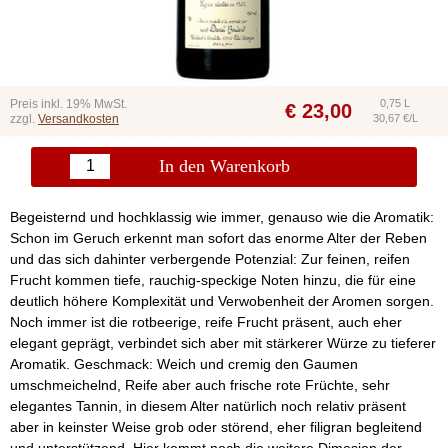
Preis inkl. 19% MwSt.
0,75 L
€
23,00
zzgl.
Versandkosten
30,67 €/L
In den Warenkorb
Begeisternd und hochklassig wie immer, genauso wie die Aromatik:
Schon im Geruch erkennt man sofort das enorme Alter der Reben
und das sich dahinter verbergende Potenzial: Zur feinen, reifen
Frucht kommen tiefe, rauchig-speckige Noten hinzu, die für eine
deutlich höhere Komplexität und Verwobenheit der Aromen sorgen.
Noch immer ist die rotbeerige, reife Frucht präsent, auch eher
elegant geprägt, verbindet sich aber mit stärkerer Würze zu tieferer
Aromatik. Geschmack: Weich und cremig den Gaumen
umschmeichelnd, Reife aber auch frische rote Früchte, sehr
elegantes Tannin, in diesem Alter natürlich noch relativ präsent
aber in keinster Weise grob oder störend, eher filigran begleitend
und unterstützend. Hier kommt noch die weitere Dimesion der