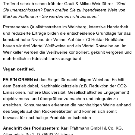
Treffend schrieb schon früh der Gault & Millau Weinführer:
"Sind
Sie unentschlossen? Dann greifen Sie zu irgendeinem Wein von
Markus Pfaffmann - Sie werden es nicht bereuen."
Permanentes Qualitätsstreben im Weinberg, intensive Handarbeit
und reduzierte Erträge bilden die entscheidende Grundlage für das
konstant hohe Niveau der Weine. Auf über 70 Hektar Rebfläche
bauen wir drei Viertel Weißweine und ein Viertel Rotweine an. Im
Weinkeller werden die Weißweine kontrolliert, gekühlt vergoren und
mehrheitlich in Edelstahltanks ausgebaut.
Vegan certified.
FAIR’N GREEN
ist das Siegel für nachhaltigen Weinbau. Es hilft
dem Betrieb dabei, Nachhaltigkeitsziele (z.B. Reduktion der CO2-
Emissionen, höhere Biodiversität, Gesellschaftliches Engagement)
objektiv mess- und überprüfbar zu machen und integrativ zu
erreichen. Konsumenten erkennen die nachhaltigen Weine anhand
des Siegels auf den Rückenetiketten und können sich somit
bewusst für nachhaltige Produkte entscheiden.
Anschrift des Produzenten:
Karl Pfaffmann GmbH & Co. KG,
Allmendstraße 1, D-76833 Walsheim