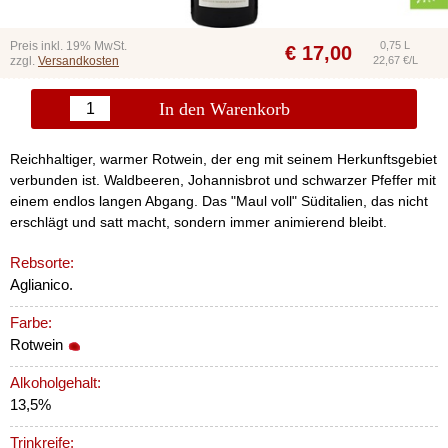
Preis inkl. 19% MwSt.
0,75 L
€
17,00
zzgl.
Versandkosten
22,67 €/L
In den Warenkorb
Reichhaltiger, warmer Rotwein, der eng mit seinem Herkunftsgebiet
verbunden ist. Waldbeeren, Johannisbrot und schwarzer Pfeffer mit
einem endlos langen Abgang. Das "Maul voll" Süditalien, das nicht
erschlägt und satt macht, sondern immer animierend bleibt.
Rebsorte:
Aglianico.
Farbe:
Rotwein
Alkoholgehalt:
13,5%
Trinkreife: