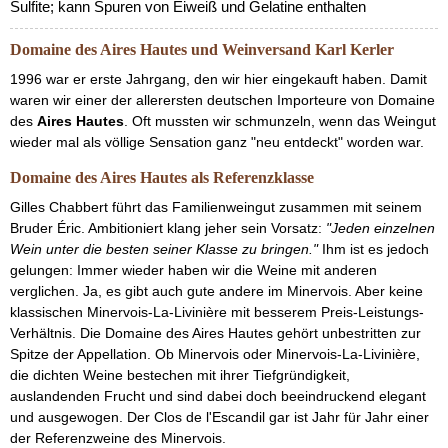
Sulfite; kann Spuren von Eiweiß und Gelatine enthalten
Domaine des Aires Hautes und Weinversand Karl Kerler
1996 war er erste Jahrgang, den wir hier eingekauft haben. Damit
waren wir einer der allerersten deutschen Importeure von Domaine
des
Aires Hautes
. Oft mussten wir schmunzeln, wenn das Weingut
wieder mal als völlige Sensation ganz "neu entdeckt" worden war.
Domaine des Aires Hautes als Referenzklasse
Gilles Chabbert führt das Familienweingut zusammen mit seinem
Bruder Éric. Ambitioniert klang jeher sein Vorsatz:
"Jeden einzelnen
Wein unter die besten seiner Klasse zu bringen."
Ihm ist es jedoch
gelungen: Immer wieder haben wir die Weine mit anderen
verglichen. Ja, es gibt auch gute andere im Minervois. Aber keine
klassischen Minervois-La-Livinière mit besserem Preis-Leistungs-
Verhältnis. Die Domaine des Aires Hautes gehört unbestritten zur
Spitze der Appellation. Ob Minervois oder Minervois-La-Livinière,
die dichten Weine bestechen mit ihrer Tiefgründigkeit,
auslandenden Frucht und sind dabei doch beeindruckend elegant
und ausgewogen. Der Clos de l'Escandil gar ist Jahr für Jahr einer
der Referenzweine des Minervois.