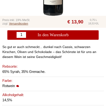
Preis inkl. 19% MwSt.
0,75 L
€
13,90
zzgl.
Versandkosten
18,53 €/L
In den Warenkorb
So gut er auch schmeckt... dunkel nach Cassis, schwarzen
Kirschen, Oliven und Schokolade – das Schönste ist für uns an
diesem Wein ist seine Geschmeidigkeit!
Rebsorte:
65% Syrah, 35% Grenache.
Farbe:
Rotwein
Alkoholgehalt:
14,5%