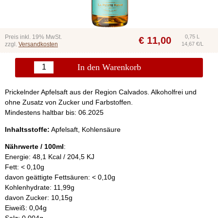
Preis inkl. 19% MwSt.
0,75 L
€
11,00
zzgl.
Versandkosten
14,67 €/L
In den Warenkorb
Prickelnder Apfelsaft aus der Region Calvados. Alkoholfrei und
ohne Zusatz von Zucker und Farbstoffen.
Mindestens haltbar bis: 06.2025
Inhaltsstoffe:
Apfelsaft, Kohlensäure
Nährwerte / 100ml
:
Energie: 48,1 Kcal / 204,5 KJ
Fett: < 0,10g
davon geättigte Fettsäuren: < 0,10g
Kohlenhydrate: 11,99g
davon Zucker: 10,15g
Eiweiß: 0,04g
Salz: 0,004g