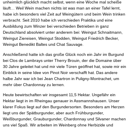
unheimlich glücklich macht selbst, wenn eine Woche mal scheiße
läuft… Weil Wein machen nichts ist was man an einer Tafel lernt,
habe ich besonders viel Zeit auf Weingütern und beim Wein trinken
verbracht. Seit 2010 habe ich verschieden Praktika und eine
Ausbildung zum Winzer bei verschieden Betrieben in ganz
Deutschland absolviert unter anderem bei: Weingut Schnaitmann,
Weingut Ziereisen, Weingut Stodden, Weingut Friedrich Becker,
Weingut Benedikt Baltes und Chat Sauvage.
Anschließend hatte ich das große Glück noch ein Jahr im Burgund
bei Clos de Lambrays unter Therry Brouin, der die Domaine über
30 Jahre geleitet hat und mir viele Türen geöffnet hat, sowie mir ein
Einblick in seine Idee von Pinot Noir verschafft hat. Das andere
halbe Jahr war ich bei Jean Chartron in Puligny-Montrachet, um
mehr über Chardonnay zu lernen.
Heute bewirtschaften wir insgesamt 11,5 Hektar. Ungefähr ein
Hektar liegt in im Rheingau genauer in Assmannshausen. Unser
klarer Fokus liegt auf den Burgundersorten. Besonders am Herzen
liegt uns der Spätburgunder, aber auch Frühburgunder,
Weißburgunder, Grauburgunder, Chardonnay und Silvaner machen
uns viel Spaß. Wir arbeiten im Weinberg ohne Herbizide und