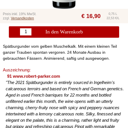
Preis inkl. 19% MwSt.
0,75 L
€
16,90
zzgl.
Versandkosten
22,53 €/L
In den Warenkorb
Spätburgunder vom gelben Muschelkalk. Mit einem kleinen Teil
ganzer Trauben spontan vergoren. 24 Monate Ausbau in
gebrauchten Fässern. Animierend, saftig und ausgewogen.
Auszeichnung:
91 www.robert-parker.com
"The 2021 Spätburgunder is entirely sourced in Ingelheim's
calcareous terroirs and based on French and German genetics.
Aged in used French barriques for 22 months and bottled
unfiltered earlier this month, the wine opens with an utterly
charming, cherry-fruity nose with spicy and peppery nuances
intertwined with a lemony calcareous note. Silky, finessed and
elegant on the palate, this is a charming, rather light and fruity
but grippy and refreshing calcareous Pinot with remarkable