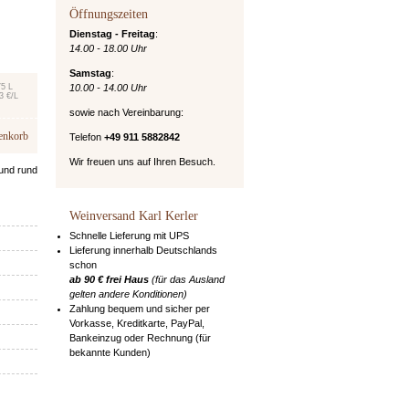
Öffnungszeiten
Dienstag - Freitag
:
14.00 - 18.00 Uhr
Samstag
:
75 L
10.00 - 14.00 Uhr
3 €/L
sowie nach Vereinbarung:
enkorb
Telefon
+49 911 5882842
Wir freuen uns auf Ihren Besuch.
 und rund
Weinversand Karl Kerler
Schnelle Lieferung mit UPS
Lieferung innerhalb Deutschlands
schon
ab 90 € frei Haus
(für das Ausland
gelten andere Konditionen)
Zahlung bequem und sicher per
Vorkasse, Kreditkarte, PayPal,
Bankeinzug oder Rechnung (für
bekannte Kunden)