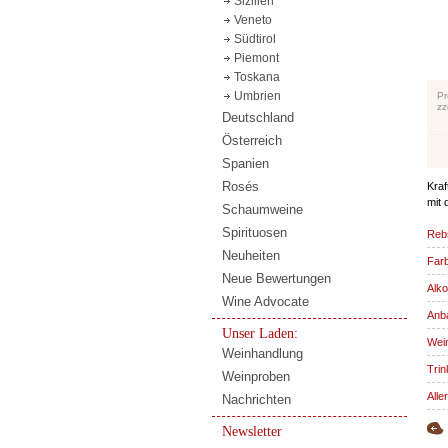
Sizilien
Veneto
Südtirol
Piemont
Toskana
Umbrien
Pr
zz
Deutschland
Österreich
Spanien
Rosés
Kraf
mit 
Schaumweine
Spirituosen
Reb
Neuheiten
Far
Neue Bewertungen
Alko
Wine Advocate
Anba
Unser Laden:
Wein
Weinhandlung
Trin
Weinproben
Alle
Nachrichten
Newsletter