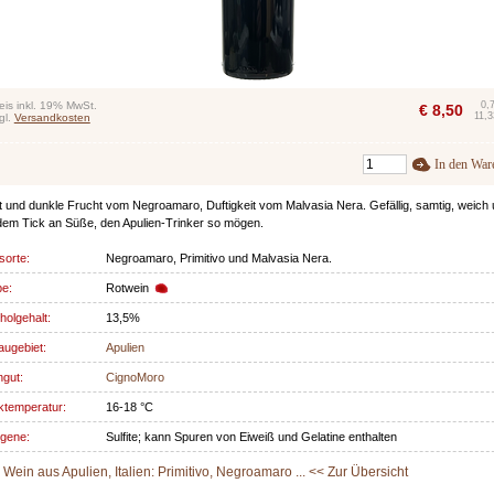
eis inkl. 19% MwSt.
0,
€
8,50
11,3
gl.
Versandkosten
In den War
t und dunkle Frucht vom Negroamaro, Duftigkeit vom Malvasia Nera. Gefällig, samtig, weich
dem Tick an Süße, den Apulien-Trinker so mögen.
sorte:
Negroamaro, Primitivo und Malvasia Nera.
be:
Rotwein
holgehalt:
13,5%
ugebiet:
Apulien
gut:
CignoMoro
ktemperatur:
16-18 °C
rgene:
Sulfite; kann Spuren von Eiweiß und Gelatine enthalten
Wein aus Apulien, Italien: Primitivo, Negroamaro ... << Zur Übersicht