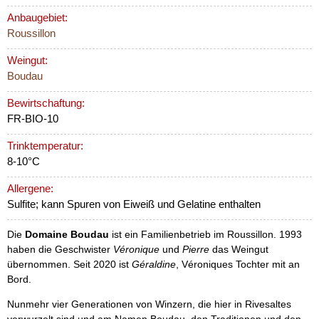
Anbaugebiet:
Roussillon
Weingut:
Boudau
Bewirtschaftung:
FR-BIO-10
Trinktemperatur:
8-10°C
Allergene:
Sulfite; kann Spuren von Eiweiß und Gelatine enthalten
Die
Domaine Boudau
ist ein Familienbetrieb im Roussillon. 1993
haben die Geschwister
Véronique
und
Pierre
das Weingut
übernommen. Seit 2020 ist
Géraldine
, Véroniques Tochter mit an
Bord.
Nunmehr vier Generationen von Winzern, die hier in Rivesaltes
verwurzelt sind und am Namen Boudau, den Traditionen und den