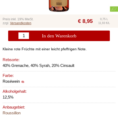
Preis inkl. 19% MwSt.
0,75 L
€
8,95
zzgl.
Versandkosten
11,93 €/L
In den Warenkorb
Kleine rote Früchte mit einer leicht pfeffrigen Note.
Rebsorte:
40% Grenache, 40% Syrah, 20% Cinsault
Farbe:
Roséwein
Alkoholgehalt:
12,5%
Anbaugebiet:
Roussillon