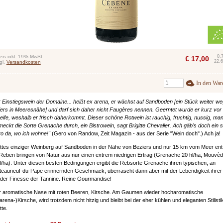
eis inkl. 19% MwSt.
0,
€
17,00
22,6
gl.
Versandkosten
In den War
 Einstiegswein der Domaine... heißt ex arena, er wächst auf Sandboden [ein Stück weiter we
ers in Meeresnähe] und darf sich daher nicht Faugères nennen. Geerntet wurde er kurz vor
reife, weshalb er frisch daherkommt. Dieser schöne Rotwein ist rauchig, fruchtig, nussig, ma
eckt die Sorte Grenache durch, ein Bistrowein, sagt Brigitte Chevalier. Ach gäb's doch ein 
ro da, wo ich wohne!"
(Gero von Randow, Zeit Magazin - aus der Serie "Wein doch".) Ach ja!
ittes einziger Weinberg auf Sandboden in der Nähe von Beziers und nur 15 km vom Meer entf
Reben bringen von Natur aus nur einen extrem niedrigen Ertrag (Grenache 20 hl/ha, Mouvèd
l/ha). Unter diesen besten Bedingungen ergibt die Rebsorte Grenache ihren typischen, an
eauneuf-du-Pape erinnernden Geschmack, überrascht dann aber mit der Lebendigkeit ihre
der Finesse der Tannine. Reine Gourmandise!
 aromatische Nase mit roten Beeren, Kirsche. Am Gaumen wieder hocharomatische
rena-)Kirsche, wird trotzdem nicht hitzig und bleibt bei der eher kühlen und eleganten Stilisti
tte.