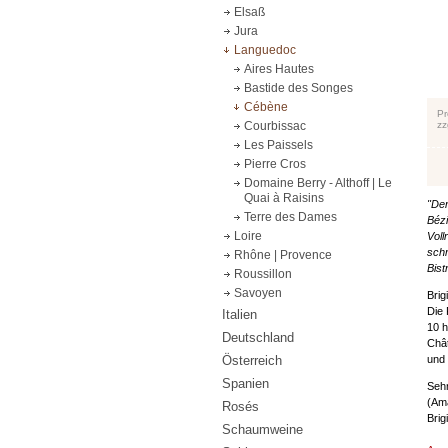
Elsaß
Jura
Languedoc
Aires Hautes
Bastide des Songes
Cébène
Pr
zz
Courbissac
Les Paissels
Pierre Cros
Domaine Berry - Althoff | Le
Quai à Raisins
"Der
Terre des Dames
Bézi
Loire
Voll
schm
Rhône | Provence
Bist
Roussillon
Savoyen
Brig
Die 
Italien
10 h
Deutschland
Chât
und 
Österreich
Spanien
Sehr
(Ama
Rosés
Brigi
Schaumweine