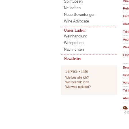
Aus
Spirituosen
Neuheiten
Reb
Neue Bewertungen
Far
Wine Advocate
Alko
Unser Laden:
Trin
Weinhandlung
Anba
Weinproben
Wein
Nachrichten
Emp
Newsletter
Bewi
Service - Info
Vinif
Wie bestelle ich?
Wie bezahle ich?
Vers
Wie wird geliefert?
Trin
Alle
© K