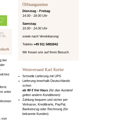
Öffnungszeiten
Dienstag - Freitag
:
14.00 - 18.00 Uhr
Samstag
:
10.00 - 14.00 Uhr
75 L
sowie nach Vereinbarung:
7 €/L
Telefon
+49 911 5882842
enkorb
Wir freuen uns auf Ihren Besuch.
g bei
 der
Weinversand Karl Kerler
n
solches
Schnelle Lieferung mit UPS
Lieferung innerhalb Deutschlands
schon
ernt.
ab 90 € frei Haus
(für das Ausland
re unter
gelten andere Konditionen)
Zahlung bequem und sicher per
r Aromen
Vorkasse, Kreditkarte, PayPal,
Bankeinzug oder Rechnung (für
bekannte Kunden)
k von