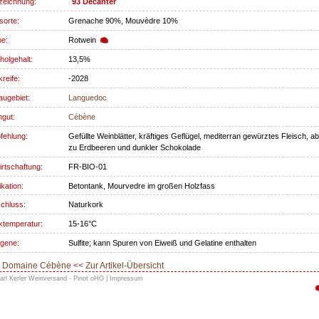
zeichnung:
93 Decanter
sorte:
Grenache 90%, Mouvèdre 10%
be:
Rotwein
holgehalt:
13,5%
kreife:
-2028
ugebiet:
Languedoc
gut:
Cébène
fehlung:
Gefüllte Weinblätter, kräftiges Geflügel, mediterran gewürztes Fleisch, a
zu Erdbeeren und dunkler Schokolade
rtschaftung:
FR-BIO-01
ikation:
Betontank, Mourvedre im großen Holzfass
chluss:
Naturkork
ktemperatur:
15-16°C
rgene:
Sulfite; kann Spuren von Eiweiß und Gelatine enthalten
Domaine Cébène << Zur Artikel-Übersicht
arl Kerler Weinversand - Pinot oHG |
Impressum