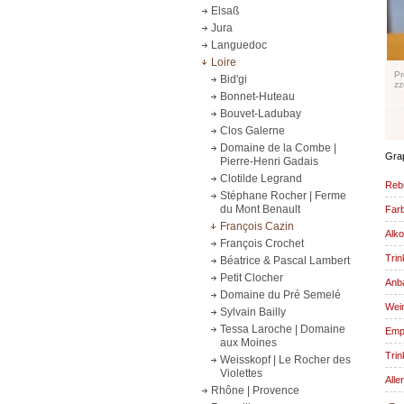
Elsaß
Jura
Languedoc
Loire
Pr
Bid'gi
zz
Bonnet-Huteau
Bouvet-Ladubay
Clos Galerne
Domaine de la Combe |
Grap
Pierre-Henri Gadais
Clotilde Legrand
Reb
Stéphane Rocher | Ferme
du Mont Benault
Far
François Cazin
Alko
François Crochet
Trin
Béatrice & Pascal Lambert
Petit Clocher
Anba
Domaine du Pré Semelé
Wein
Sylvain Bailly
Tessa Laroche | Domaine
Emp
aux Moines
Trin
Weisskopf | Le Rocher des
Violettes
Alle
Rhône | Provence