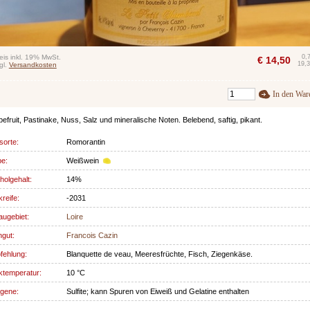
eis inkl. 19% MwSt.
0,
€
14,50
19,3
gl.
Versandkosten
In den War
efruit, Pastinake, Nuss, Salz und mineralische Noten. Belebend, saftig, pikant.
sorte:
Romorantin
be:
Weißwein
holgehalt:
14%
kreife:
-2031
ugebiet:
Loire
gut:
Francois Cazin
fehlung:
Blanquette de veau, Meeresfrüchte, Fisch, Ziegenkäse.
ktemperatur:
10 °C
rgene:
Sulfite; kann Spuren von Eiweiß und Gelatine enthalten