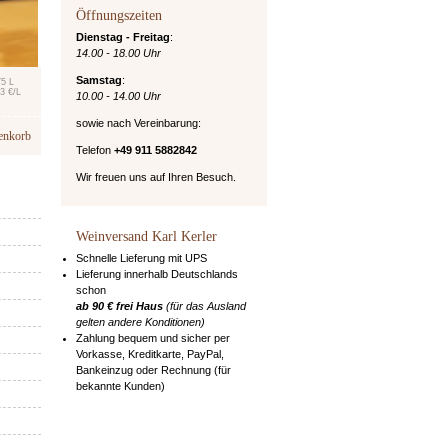
Öffnungszeiten
Dienstag - Freitag
:
14.00 - 18.00 Uhr
Samstag
:
75 L
3 €/L
10.00 - 14.00 Uhr
sowie nach Vereinbarung:
enkorb
Telefon
+49 911 5882842
Wir freuen uns auf Ihren Besuch.
Weinversand Karl Kerler
Schnelle Lieferung mit UPS
Lieferung innerhalb Deutschlands
schon
ab 90 € frei Haus
(für das Ausland
gelten andere Konditionen)
Zahlung bequem und sicher per
Vorkasse, Kreditkarte, PayPal,
Bankeinzug oder Rechnung (für
bekannte Kunden)