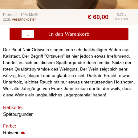
Preis inkl. 19% MwSt.
0,75 L
€
60,00
zzgl.
Versandkosten
80,00 €/L
In den Warenkorb
Der Pinot Noir Ortswein stammt von sehr kalkhaltigen Böden aus
Kallstadt. Der Begriff "Ortswein" ist hier jedoch etwas Irreführend,
handelt es sich bei diesem Spätburgunder doch um die Spitze der
roten Qualitätspyramide des Weinguts. Der Wein zeigt sich sehr
würzig, klar, elegant und unglaublich dicht. Delikate Frucht, etwas
Unterholz, leichter Rauch mit nur etwas unterstützenden Holznoten.
Wer alte Jahrgänge von Frank John trinken durfte, der weiß, dass
diese Weine ein unglaubliches Lagerpotential haben!
Rebsorte:
Spätburgunder
Farbe:
Rotwein