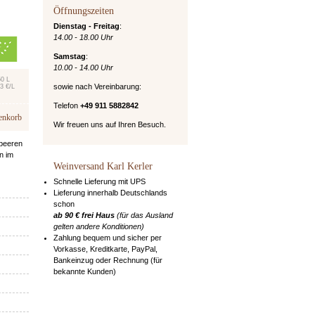
Öffnungszeiten
Dienstag - Freitag
:
14.00 - 18.00 Uhr
Samstag
:
10.00 - 14.00 Uhr
50 L
sowie nach Vereinbarung:
3 €/L
Telefon
+49 911 5882842
enkorb
Wir freuen uns auf Ihren Besuch.
mbeeren
n im
Weinversand Karl Kerler
Schnelle Lieferung mit UPS
Lieferung innerhalb Deutschlands
schon
ab 90 € frei Haus
(für das Ausland
gelten andere Konditionen)
Zahlung bequem und sicher per
Vorkasse, Kreditkarte, PayPal,
Bankeinzug oder Rechnung (für
bekannte Kunden)