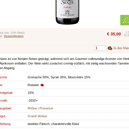
eis inkl. 19% MwSt.
1,
€
35,00
23,3
gl.
Versandkosten
In den War
Nase ist von floralen Noten geprägt, während sich am Gaumen vollmundige Aromen von Hi
Aprikosen entfalten. Der Wein wirkt zunächst cremig-süßlich, mit stetig wachsenden Tannine
en Abgang.
sorte:
Grenache 50%, Syrah 35%, Mourvèdre 15%
be:
Rotwein
holgehalt:
15%
kreife:
-2032+
ugebiet:
Rhône | Provence
gut:
Grand Veneur
fehlung:
dunkles Fleisch, charaktervolle Käse