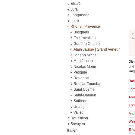
Elsaß
Jura
Languedoc
Loire
Rhône | Provence
Bosquets
Pr
zz
Escaravailles
Gour de Chaulé
Alain Jaume | Grand Veneur
Johann Michel
Montfaucon
Die 
und 
Nicolas Morin
lang
Pesquié
Rouanne
Reb
Roucas Toumba
Far
Saint Cosme
Saint-Damien
Alko
Suffrène
Trin
Unang
Vallet
Anba
Roussillon
Wein
Savoyen
Emp
Italien