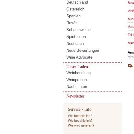
Deutschland
Bewi
Österreich
Vinif
Spanien
Aus
Rosés
Vers
Schaumweine
Trin
Spirituosen
Alle
Neuheiten
Neue Bewertungen
Ans
Wine Advocate
Ora
Unser Laden:
Weinhandlung
Weinproben
Nachrichten
Newsletter
Service - Info
Wie bestelle ich?
Wie bezahle ich?
Wie wird geliefert?