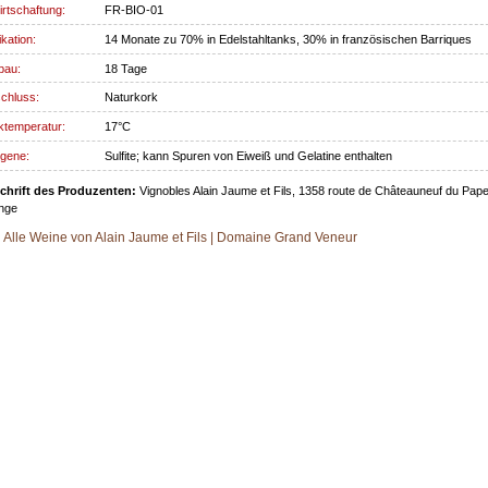
rtschaftung:
FR-BIO-01
ikation:
14 Monate zu 70% in Edelstahltanks, 30% in französischen Barriques
bau:
18 Tage
chluss:
Naturkork
ktemperatur:
17°C
rgene:
Sulfite; kann Spuren von Eiweiß und Gelatine enthalten
chrift des Produzenten:
Vignobles Alain Jaume et Fils, 1358 route de Châteauneuf du Pap
nge
Alle Weine von Alain Jaume et Fils | Domaine Grand Veneur