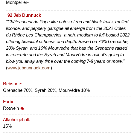
Montpellier-
92 Jeb Dunnuck
"Châteauneuf du Pape-like notes of red and black fruits, melted
licorice, and peppery garrigue all emerge from the 2022 Côtes
du Rhône Les Champauvins, a rich, medium to full-bodied 2022
offering beautiful richness and depth. Based on 70% Grenache,
20% Syrah, and 10% Mourvèdre that has the Grenache raised
in concrete and the Syrah and Mourvèdre in oak, it's going to
blow you away any time over the coming 7-8 years or more."
(
www.jebdunnuck.com
)
Rebsorte:
Grenache 70%, Syrah 20%, Mourvèdre 10%
Farbe:
Rotwein
Alkoholgehalt:
15%