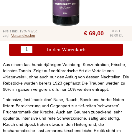
Preis inkl. 19% MwSt.
0,75 L
€
69,00
zzgl.
Versandkosten
92,00 €/L
In den Warenkorb
Aus einem fast hundertjährigen Weinberg. Konzentration, Frische,
feinstes Tannin. Zeigt auf verführerische Art die Vorteile von
«Naturwein», ohne auch nur den Anflug von dessen Nachteilen. Die
Rebstöcke wurden bereits 1923 gepflanzt Die Trauben werden zu
90% im ganzen vergoren, d.h. nur 10% werden entrappt.
"Intensive, fast 'maskuline' Nase, Rauch, Speck und herbe Noten
liefern Bereicherung und Gegenpart zur tief-reifen 'schwarzen'
Fruchtaromatik der Kirsche. Auch am Gaumen zupackend, sehr
opulente, intensive und reife Schwarzkirsche, saftig und stoffig,
Rauch und Speck treten etwas in den Hintergrund, die
hocharomatische, fast armarenakirschengleiche Exotik steht im