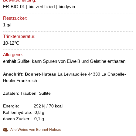
FR-BIO-01 | bio-zertifiziert | biodyvin
Restzucker:
1 g/l
Trinktemperatur:
10-12°C
Allergene:
enthält Sulfite; kann Spuren von Eiweiß und Gelatine enthalten
Anschrift:
Bonnet-Huteau
La Levraudière 44330 La Chapelle-
Heulin Frankreich
Zutaten: Trauben, Sulfite
Energie: 292 kj / 70 kcal
Kohlenhydrate: 0,8 g
davon Zucker: 0,1 g
Alle Weine von Bonnet-Huteau