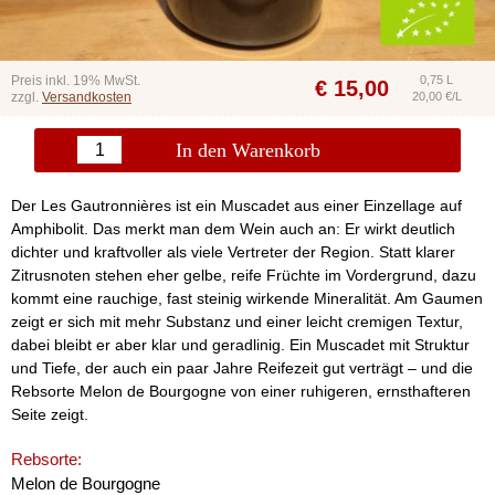
Preis inkl. 19% MwSt.
0,75 L
€
15,00
zzgl.
Versandkosten
20,00 €/L
In den Warenkorb
Der Les Gautronnières ist ein Muscadet aus einer Einzellage auf
Amphibolit. Das merkt man dem Wein auch an: Er wirkt deutlich
dichter und kraftvoller als viele Vertreter der Region. Statt klarer
Zitrusnoten stehen eher gelbe, reife Früchte im Vordergrund, dazu
kommt eine rauchige, fast steinig wirkende Mineralität. Am Gaumen
zeigt er sich mit mehr Substanz und einer leicht cremigen Textur,
dabei bleibt er aber klar und geradlinig. Ein Muscadet mit Struktur
und Tiefe, der auch ein paar Jahre Reifezeit gut verträgt – und die
Rebsorte Melon de Bourgogne von einer ruhigeren, ernsthafteren
Seite zeigt.
Rebsorte:
Melon de Bourgogne