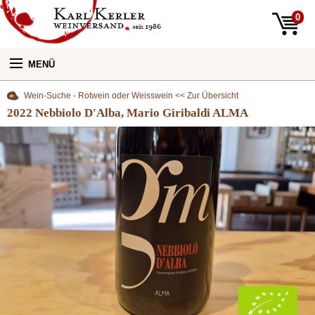
0
MENÜ
Wein-Suche - Rotwein oder Weisswein << Zur Übersicht
Unsere Weine:
2022 Nebbiolo D'Alba, Mario Giribaldi ALMA
Unser Laden:
Newsletter