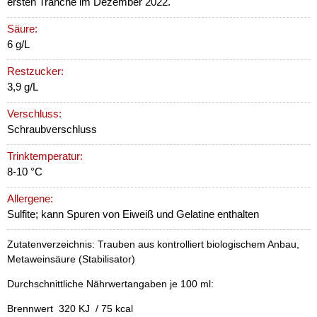
ersten Tranche im Dezember 2022.
Säure:
6 g/L
Restzucker:
3,9 g/L
Verschluss:
Schraubverschluss
Trinktemperatur:
8-10 °C
Allergene:
Sulfite; kann Spuren von Eiweiß und Gelatine enthalten
Zutatenverzeichnis: Trauben aus kontrolliert biologischem Anbau,
Metaweinsäure (Stabilisator)
Durchschnittliche Nährwertangaben je 100 ml:
Brennwert 320 KJ / 75 kcal