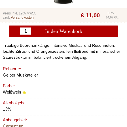
Preis inkl. 19% MwSt.
0,75 L
€
11,00
zzgl.
Versandkosten
14,67 €/L
In den Warenkorb
Traubige Beerenanklänge, intensive Muskat- und Rosennoten,
leichte Zitrus- und Orangenzesten, fein fließend mit mineralischer
Säurestruktur im balanciert trockenem Abgang.
Rebsorte:
Gelber Muskateller
Farbe:
Weißwein
Alkoholgehalt:
13%
Anbaugebiet:
Carnuntum