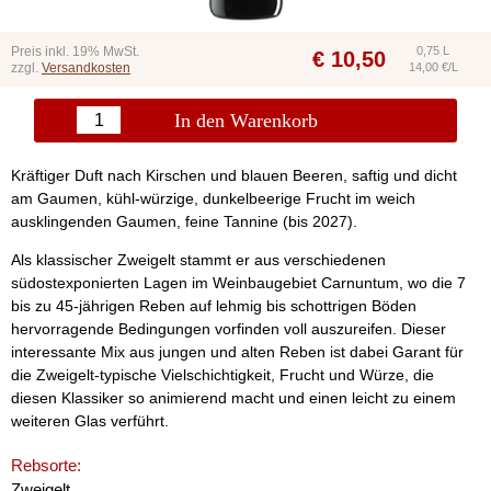
Preis inkl. 19% MwSt.
0,75 L
€
10,50
zzgl.
Versandkosten
14,00 €/L
In den Warenkorb
Kräftiger Duft nach Kirschen und blauen Beeren, saftig und dicht
am Gaumen, kühl-würzige, dunkelbeerige Frucht im weich
ausklingenden Gaumen, feine Tannine (bis 2027).
Als klassischer Zweigelt stammt er aus verschiedenen
südostexponierten Lagen im Weinbaugebiet Carnuntum, wo die 7
bis zu 45-jährigen Reben auf lehmig bis schottrigen Böden
hervorragende Bedingungen vorfinden voll auszureifen. Dieser
interessante Mix aus jungen und alten Reben ist dabei Garant für
die Zweigelt-typische Vielschichtigkeit, Frucht und Würze, die
diesen Klassiker so animierend macht und einen leicht zu einem
weiteren Glas verführt.
Rebsorte:
Zweigelt