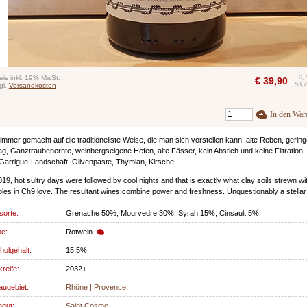
eis inkl. 19% MwSt.
0,
€
39,90
53,2
gl.
Versandkosten
In den War
immer gemacht auf die traditionellste Weise, die man sich vorstellen kann: alte Reben, gering
ag, Ganztraubenernte, weinbergseigene Hefen, alte Fässer, kein Abstich und keine Filtration
Garrigue-Landschaft, Olivenpaste, Thymian, Kirsche.
019, hot sultry days were followed by cool nights and that is exactly what clay soils strewn wi
les in Ch9 love. The resultant wines combine power and freshness. Unquestionably a stellar
sorte:
Grenache 50%, Mourvedre 30%, Syrah 15%, Cinsault 5%
be:
Rotwein
holgehalt:
15,5%
kreife:
2032+
ugebiet:
Rhône | Provence
gut:
Saint Cosme