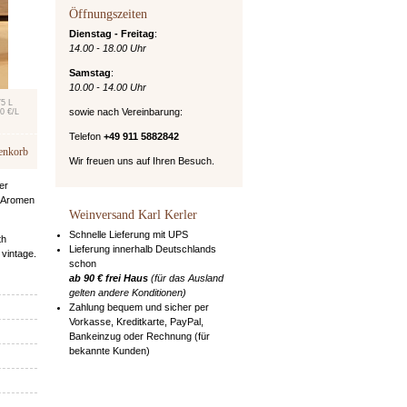
Öffnungszeiten
Dienstag - Freitag
:
14.00 - 18.00 Uhr
Samstag
:
10.00 - 14.00 Uhr
75 L
sowie nach Vereinbarung:
0 €/L
Telefon
+49 911 5882842
enkorb
Wir freuen uns auf Ihren Besuch.
er
. Aromen
Weinversand Karl Kerler
Schnelle Lieferung mit UPS
th
Lieferung innerhalb Deutschlands
 vintage.
schon
ab 90 € frei Haus
(für das Ausland
gelten andere Konditionen)
Zahlung bequem und sicher per
Vorkasse, Kreditkarte, PayPal,
Bankeinzug oder Rechnung (für
bekannte Kunden)