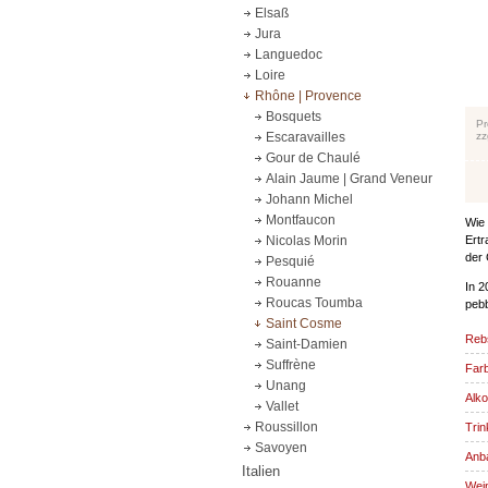
Elsaß
Jura
Languedoc
Loire
Rhône | Provence
Bosquets
Pr
zz
Escaravailles
Gour de Chaulé
Alain Jaume | Grand Veneur
Johann Michel
Montfaucon
Wie 
Ertr
Nicolas Morin
der 
Pesquié
Rouanne
In 2
Roucas Toumba
pebb
Saint Cosme
Reb
Saint-Damien
Suffrène
Far
Unang
Alko
Vallet
Roussillon
Trin
Savoyen
Anba
Italien
Wein