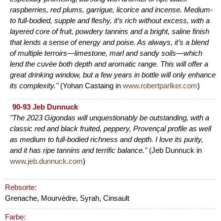
raspberries, red plums, garrigue, licorice and incense. Medium-
to full-bodied, supple and fleshy, it’s rich without excess, with a
layered core of fruit, powdery tannins and a bright, saline finish
that lends a sense of energy and poise. As always, it’s a blend
of multiple terroirs—limestone, marl and sandy soils—which
lend the cuvée both depth and aromatic range. This will offer a
great drinking window, but a few years in bottle will only enhance
its complexity."
(Yohan Castaing in
www.robertparlker.com
)
90-93 Jeb Dunnuck
"The 2023 Gigondas will unquestionably be outstanding, with a
classic red and black fruited, peppery, Provençal profile as well
as medium to full-bodied richness and depth. I love its purity,
and it has ripe tannins and terrific balance."
(Jeb Dunnuck in
www.jeb.dunnuck.com
)
Rebsorte:
Grenache, Mourvèdre, Syrah, Cinsault
Farbe: