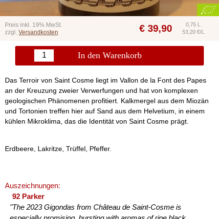
Preis inkl. 19% MwSt.
0,75 L
€
39,90
zzgl.
Versandkosten
53,20 €/L
In den Warenkorb
Das Terroir von Saint Cosme liegt im Vallon de la Font des Papes
an der Kreuzung zweier Verwerfungen und hat von komplexen
geologischen Phänomenen profitiert. Kalkmergel aus dem Miozän
und Tortonien treffen hier auf Sand aus dem Helvetium, in einem
kühlen Mikroklima, das die Identität von Saint Cosme prägt.
Erdbeere, Lakritze, Trüffel, Pfeffer.
Auszeichnungen:
92 Parker
"The 2023 Gigondas from Château de Saint-Cosme is
especially promising, bursting with aromas of ripe black