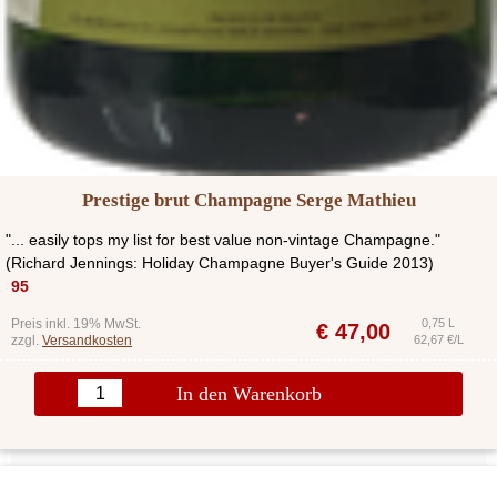
Prestige brut Champagne Serge Mathieu
"... easily tops my list for best value non-vintage Champagne."
(Richard Jennings: Holiday Champagne Buyer's Guide 2013)
95
Preis inkl. 19% MwSt.
0,75 L
€
47,00
zzgl.
Versandkosten
62,67 €/L
In den Warenkorb