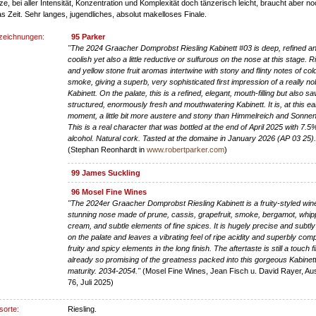
e, bei aller Intensität, Konzentration und Komplexität doch tänzerisch leicht, braucht aber n
s Zeit. Sehr langes, jugendliches, absolut makelloses Finale.
zeichnungen:
95 Parker
"The 2024 Graacher Domprobst Riesling Kabinett #03 is deep, refined a
coolish yet also a little reductive or sulfurous on the nose at this stage. R
and yellow stone fruit aromas intertwine with stony and flinty notes of col
smoke, giving a superb, very sophisticated first impression of a really no
Kabinett. On the palate, this is a refined, elegant, mouth-filling but also sa
structured, enormously fresh and mouthwatering Kabinett. It is, at this ea
moment, a little bit more austere and stony than Himmelreich and Sonne
This is a real character that was bottled at the end of April 2025 with 7.5
alcohol. Natural cork. Tasted at the domaine in January 2026 (AP 03 25).
(Stephan Reonhardt in
www.robertparker.com
)
99 James Suckling
96 Mosel Fine Wines
"The 2024er Graacher Domprobst Riesling Kabinett is a fruity-styled wine
stunning nose made of prune, cassis, grapefruit, smoke, bergamot, whi
cream, and subtle elements of fine spices. It is hugely precise and subt
on the palate and leaves a vibrating feel of ripe acidity and superbly com
fruity and spicy elements in the long finish. The aftertaste is still a touch f
already so promising of the greatness packed into this gorgeous Kabinett
maturity. 2034-2054."
(Mosel Fine Wines, Jean Fisch u. David Rayer, A
76, Juli 2025)
sorte:
Riesling.