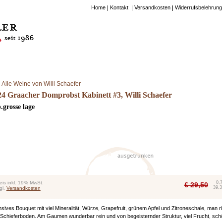
Home
Kontakt
Versandkosten
Widerrufsbelehrung
Alle Weine von Willi Schaefer
24 Graacher Domprobst Kabinett #3, Willi Schaefer
.grosse lage
eis inkl. 19% MwSt.
0,
€
29,50
39,3
gl.
Versandkosten
nsives Bouquet mit viel Mineralität, Würze, Grapefruit, grünem Apfel und Zitroneschale, man r
Schieferboden. Am Gaumen wunderbar rein und von begeisternder Struktur, viel Frucht, sc