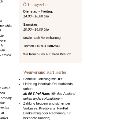
och
Öffnungszeiten
Dienstag - Freitag
:
14.00 - 18.00 Uhr
nd
Samstag
:
ipe white
10.00 - 14.00 Uhr
d
ble
sowie nach Vereinbarung:
vory,
rly
Telefon
+49 911 5882842
nuhr.
Wir freuen uns auf Ihren Besuch.
% stated
"
Weinversand Karl Kerler
Schnelle Lieferung mit UPS
Lieferung innerhalb Deutschlands
 with a
schon
pped
ab 90 € frei Haus
(für das Ausland
ly creamy
gelten andere Konditionen)
plex
Zahlung bequem und sicher per
irm but
Vorkasse, Kreditkarte, PayPal,
 at
Bankeinzug oder Rechnung (für
usgabe
bekannte Kunden)