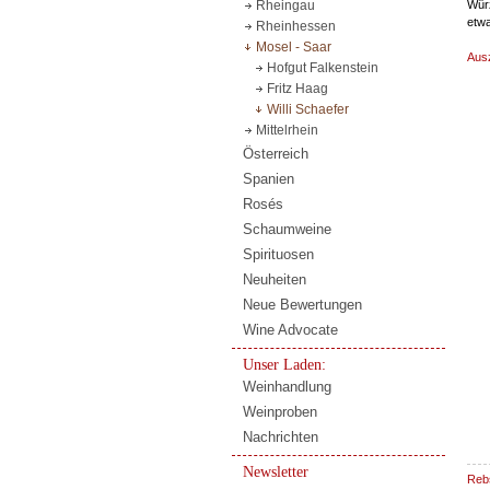
Würz
Rheingau
etwa
Rheinhessen
Mosel - Saar
Aus
Hofgut Falkenstein
Fritz Haag
Willi Schaefer
Mittelrhein
Österreich
Spanien
Rosés
Schaumweine
Spirituosen
Neuheiten
Neue Bewertungen
Wine Advocate
Unser Laden:
Weinhandlung
Weinproben
Nachrichten
Newsletter
Reb