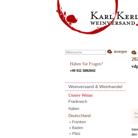
20
Haben Sie Fragen?
vdp
+49 911 5882842
Weinversand & Weinhandel
Unsere Weine:
Frankreich
Italien
Pr
Deutschland
zz
Franken
Baden
Inte
Pfalz
den 