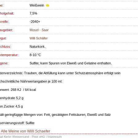
be:
Weißwein
holgehalt:
7,5%
kreife:
-2040+
ugebiet:
Mosel - Saar
gut:
Willi Schäfer
chluss:
Naturkork.
ktemperatur:
8-10 °C
rgene:
Sulfite; kann Spuren von Eiweiß und Gelatine enthalten.
tenverzeichnis: Trauben, die Abfüllung kann unter Schutzatmosphäre erfolgt sein
hschnittliche Nährwertangaben je 100 ml:
nwert 268 KJ / 64 kcal
enhydrate 5,2 g
n Zucker 4,5 g
ält geringfügige Mengen von: Fett, gesättigten Fettsäuren, Eiweiß und Salz
ervierungsstoff: Sulfite
Alle Weine von Willi Schaefer
arl Kerler Weinversand - Pinot oHG |
Impressum