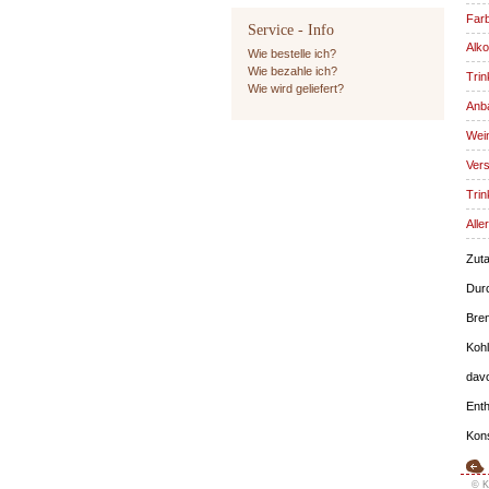
Far
Service - Info
Alko
Wie bestelle ich?
Wie bezahle ich?
Trin
Wie wird geliefert?
Anba
Wein
Vers
Trin
Alle
Zuta
Durc
Bren
Kohl
davo
Enth
Kons
© K