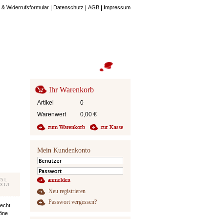
 & Widerrufsformular
Datenschutz
AGB
Impressum
Ihr Warenkorb
Artikel
0
Warenwert
0,00
€
Mein Kundenkonto
75 L
3 €/L
Neu registrieren
Passwort vergessen?
iecht
höne