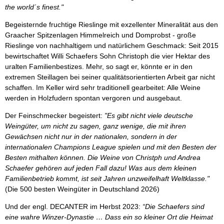
the world´s finest."
Begeisternde fruchtige Rieslinge mit exzellenter Mineralität aus den
Graacher Spitzenlagen Himmelreich und Domprobst - große
Rieslinge von nachhaltigem und natürlichem Geschmack: Seit 2015
bewirtschaftet Willi Schaefers Sohn Christoph die vier Hektar des
uralten Familienbestizes. Mehr, so sagt er, könnte er in den
extremen Steillagen bei seiner qualitätsorientierten Arbeit gar nicht
schaffen. Im Keller wird sehr traditionell gearbeitet: Alle Weine
werden in Holzfudern spontan vergoren und ausgebaut.
Der Feinschmecker begeistert:
"Es gibt nicht viele deutsche
Weingüter, um nicht zu sagen, ganz wenige, die mit ihren
Gewächsen nicht nur in der nationalen, sondern in der
internationalen Champions League spielen und mit den Besten der
Besten mithalten können. Die Weine von Christph und Andrea
Schaefer gehören auf jeden Fall dazu! Was aus dem kleinen
Familienbetrieb kommt, ist seit Jahren unzweifelhaft Weltklasse."
(Die 500 besten Weingüter in Deutschland 2026)
Und der engl. DECANTER im Herbst 2023:
“Die Schaefers sind
eine wahre Winzer-Dynastie … Dass ein so kleiner Ort die Heimat