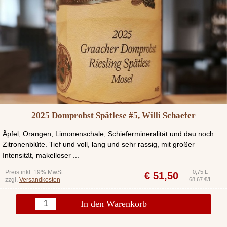
2025 Domprobst Spätlese #5, Willi Schaefer
Äpfel, Orangen, Limonenschale, Schiefermineralität und dau noch
Zitronenblüte. Tief und voll, lang und sehr rassig, mit großer
Intensität, makelloser ...
Preis inkl. 19% MwSt.
0,75 L
€
51,50
zzgl.
Versandkosten
68,67 €/L
In den Warenkorb