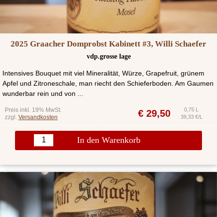
2025 Graacher Domprobst Kabinett #3, Willi Schaefer
vdp.grosse lage
Intensives Bouquet mit viel Mineralität, Würze, Grapefruit, grünem
Apfel und Zitroneschale, man riecht den Schieferboden. Am Gaumen
wunderbar rein und von ...
Preis inkl. 19% MwSt.
0,75 L
€
29,50
zzgl.
Versandkosten
39,33 €/L
In den Warenkorb