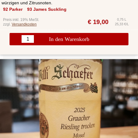
würzigen und Zitrusnoten.
92 Parker
93 James Suckling
Preis inkl. 19% MwSt.
0,75 L
€
19,00
zzgl.
Versandkosten
25,33 €/L
In den Warenkorb