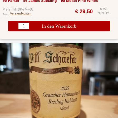
95 Parker
96 James Suckling
95 Mosel Fine Wines
Preis inkl. 19% MwSt.
0,75 L
€
29,50
zzgl.
Versandkosten
39,33 €/L
In den Warenkorb