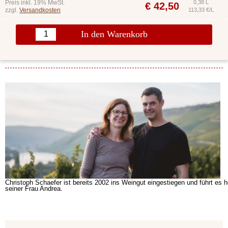
Preis inkl. 19% MwSt.
0,38 L
€
42,50
zzgl.
Versandkosten
113,33 €/L
In den Warenkorb
Christoph Schaefer ist bereits 2002 ins Weingut eingestiegen und führt es
seiner Frau Andrea.