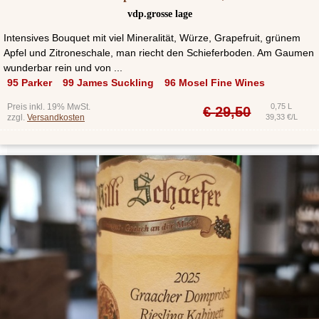
vdp.grosse lage
Intensives Bouquet mit viel Mineralität, Würze, Grapefruit, grünem
Apfel und Zitroneschale, man riecht den Schieferboden. Am Gaumen
wunderbar rein und von ...
95 Parker
99 James Suckling
96 Mosel Fine Wines
Preis inkl. 19% MwSt.
0,75 L
€
29,50
zzgl.
Versandkosten
39,33 €/L