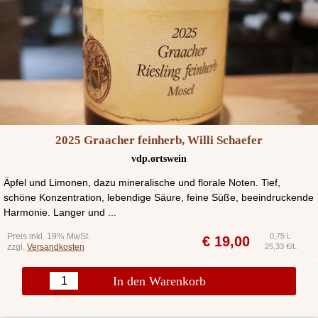
2025 Graacher feinherb, Willi Schaefer
vdp.ortswein
Äpfel und Limonen, dazu mineralische und florale Noten. Tief,
schöne Konzentration, lebendige Säure, feine Süße, beeindruckende
Harmonie. Langer und ...
Preis inkl. 19% MwSt.
0,75 L
€
19,00
zzgl.
Versandkosten
25,33 €/L
In den Warenkorb