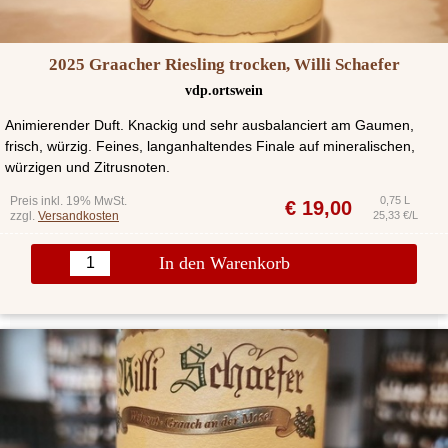
2025 Graacher Riesling trocken, Willi Schaefer
vdp.ortswein
Animierender Duft. Knackig und sehr ausbalanciert am Gaumen,
frisch, würzig. Feines, langanhaltendes Finale auf mineralischen,
würzigen und Zitrusnoten.
Preis inkl. 19% MwSt.
0,75 L
€
19,00
zzgl.
Versandkosten
25,33 €/L
In den Warenkorb