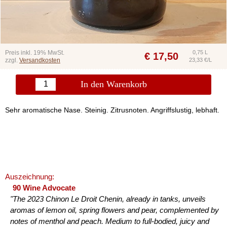
Preis inkl. 19% MwSt.
0,75 L
€
17,50
zzgl.
Versandkosten
23,33 €/L
In den Warenkorb
Sehr aromatische Nase. Steinig. Zitrusnoten. Angriffslustig, lebhaft.
Auszeichnung:
90 Wine Advocate
"The 2023 Chinon Le Droit Chenin, already in tanks, unveils
aromas of lemon oil, spring flowers and pear, complemented by
notes of menthol and peach. Medium to full-bodied, juicy and