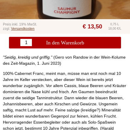
Preis inkl. 19% MwSt.
0,75 L
€
13,50
zzgl.
Versandkosten
18,00 €/L
In den Warenkorb
"Seidig, kreidig und griffig."
(Gero von Randow in der Wein-Kolume
des Zeit-Magazin, 1. Juni 2023)
100% Cabernet Franc, meint man, müsse man erst noch mal 10
Jahre im Keller verstecken, aber dieser Wein ist bereits jetzt
wunderbar zugänglich. Vor allem Cassis, blaue Beeren und Kräuter
dominieren die Nase kühl und frisch. Am Gaumen beeindruckt
zuerst die seidige Tanninstruktur. Dann wieder die blauen Beeren,
Johannisbeeren, aber auch Kirschen und Gewürze. Ungemein
saftig, macht Lust auf mehr. Feine salzige (kreidige?) Mineralität
bildet einen wunderbaren Gegenpol zur feinen, kühlen Frucht.
Hervorragender Essenbegleiter oder auch als Solo-Spaßwein
schon jetzt, bestimmt 10 Jahre Potenzial inbegriffen. (Harald