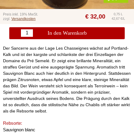
Preis inkl. 19% MwSt.
0,75 L
€
32,00
zzgl.
Versandkosten
42,67 €/L
In den Warenkorb
Der Sancerre aus der Lage Les Chasseignes wächst auf Portland-
Kalk und ist der kargste und schlankste der drei Einzellagen der
Domaine du Pré Semelé. Er zeigt eine brillante Mineralität, ein
straffes Gerüst und eine ausgeprägte Spannung. Aromatisch tritt
Sauvignon Blanc auch hier deutlich in den Hintergrund. Stattdessen
prägen Zitrusnoten, etwas Apfel und eine klare, steinige Mineralität
das Bild. Der Wein versteht sich konsequent als Terroirwein – kein
Spiel mit vordergründiger Aromatik, sondern ein präziser,
unverstellter Ausdruck seines Bodens. Die Prägung durch den Kalk
ist so deutlich, dass die stilistische Nähe zu Chablis oft stärker wirkt
als die Rebsorte selbst.
Rebsorte:
Sauvignon blanc