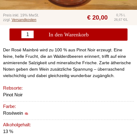
Preis inkl. 19% MwSt.
0,75 L
€
20,00
zzgl.
Versandkosten
26,67 €/L
In den Warenkorb
Der Rosé Mainbré wird zu 100 % aus
Pinot Noir
erzeugt. Eine
feine, helle Frucht, die an Walderdbeeren erinnert, trifft auf eine
animierende Salzigkeit und mineralische Frische. Zarte ätherische
Noten geben dem Wein zusätzliche Spannung – überraschend
vielschichtig und dabei gleichzeitig wunderbar zugänglich.
Rebsorte:
Pinot Noir
Farbe:
Roséwein
Alkoholgehalt:
13 %